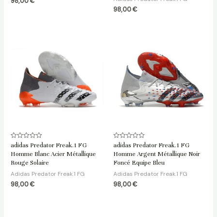
98,00
€
98,00
€
Note
Note
adidas Predator Freak.1 FG
adidas Predator Freak.1 FG
0
0
Homme Blanc Acier Métallique
Homme Argent Métallique Noir
sur
sur
5
5
Rouge Solaire
Foncé Equipe Bleu
Adidas Predator Freak.1 FG
Adidas Predator Freak.1 FG
98,00
€
98,00
€