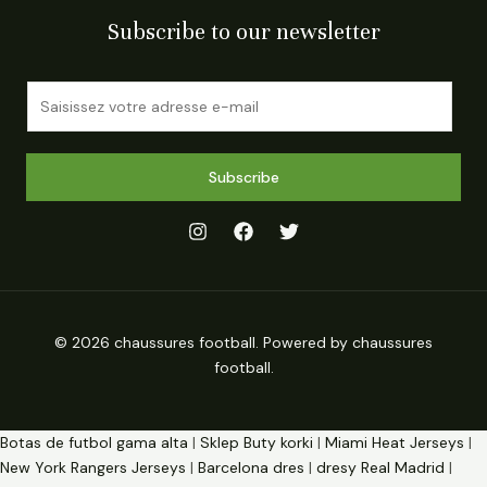
Subscribe to our newsletter
E
m
a
i
Subscribe
l
*
© 2026 chaussures football. Powered by chaussures
football.
Botas de futbol gama alta
|
Sklep Buty korki
|
Miami Heat Jerseys
|
New York Rangers Jerseys
|
Barcelona dres
|
dresy Real Madrid
|