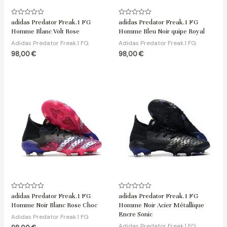
Note
Note
adidas Predator Freak.1 FG
adidas Predator Freak.1 FG
0
0
Homme Blanc Volt Rose
Homme Bleu Noir quipe Royal
sur
sur
5
5
Adidas Predator Freak.1 FG
Adidas Predator Freak.1 FG
98,00
€
98,00
€
Note
Note
adidas Predator Freak.1 FG
adidas Predator Freak.1 FG
0
0
Homme Noir Blanc Rose Choc
Homme Noir Acier Métallique
sur
sur
5
5
Encre Sonic
Adidas Predator Freak.1 FG
Adidas Predator Freak.1 FG