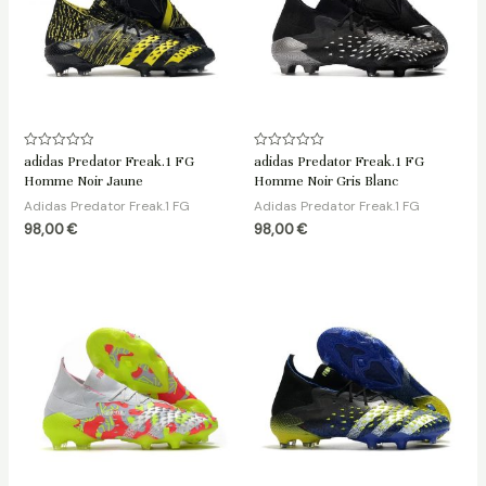
Note
Note
adidas Predator Freak.1 FG
adidas Predator Freak.1 FG
0
0
Homme Noir Jaune
Homme Noir Gris Blanc
sur
sur
5
5
Adidas Predator Freak.1 FG
Adidas Predator Freak.1 FG
98,00
€
98,00
€