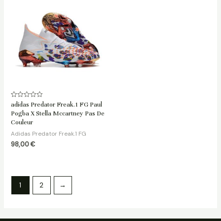
Note
adidas Predator Freak.1 FG Paul
0
Pogba X Stella Mccartney Pas De
sur
5
Couleur
Adidas Predator Freak.1 FG
98,00
€
1
2
→