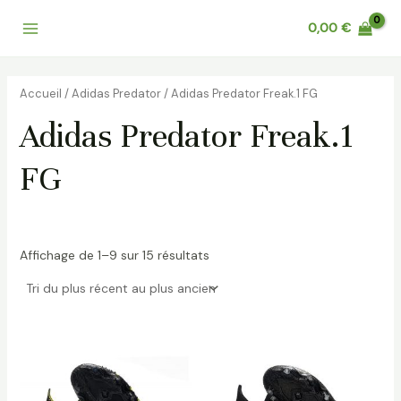
Trié
Aller
Main
du
0,00
€
au
plus
récent
Menu
contenu
au
plus
ancien
Accueil
/
Adidas Predator
/ Adidas Predator Freak.1 FG
Adidas Predator Freak.1
FG
Affichage de 1–9 sur 15 résultats