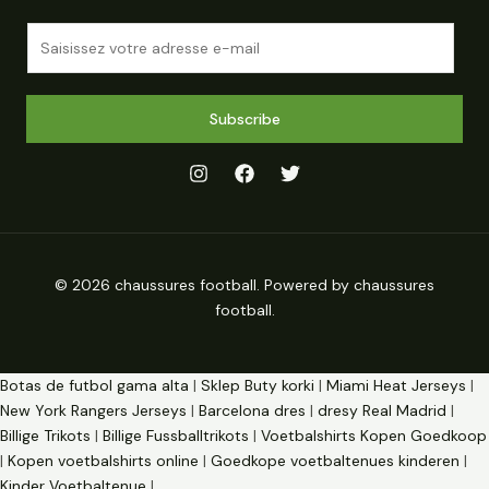
E
m
a
i
Subscribe
l
*
© 2026 chaussures football. Powered by chaussures
football.
Botas de futbol gama alta
|
Sklep Buty korki
|
Miami Heat Jerseys
|
New York Rangers Jerseys
|
Barcelona dres
|
dresy Real Madrid
|
Billige Trikots
|
Billige Fussballtrikots
|
Voetbalshirts Kopen Goedkoop
|
Kopen voetbalshirts online
|
Goedkope voetbaltenues kinderen
|
Kinder Voetbaltenue
|