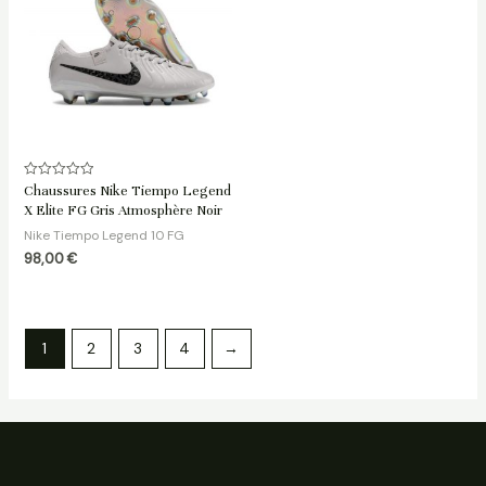
Note
Chaussures Nike Tiempo Legend
0
X Elite FG Gris Atmosphère Noir
sur
5
Nike Tiempo Legend 10 FG
98,00
€
1
2
3
4
→