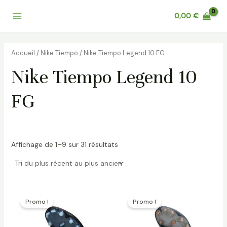
Trié
Aller
Main
du
0,00
€
au
plus
récent
Menu
contenu
au
plus
ancien
Accueil
/
Nike Tiempo
/ Nike Tiempo Legend 10 FG
Nike Tiempo Legend 10
FG
Affichage de 1–9 sur 31 résultats
Le
Le
Le
Le
prix
prix
prix
prix
Promo !
Promo !
initial
actuel
initial
actuel
était :
est :
était :
est :
153,00 €.
92,00 €.
153,00 €.
92,00 €.