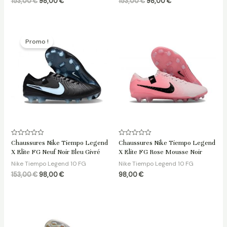
153,00
€
98,00
€
153,00
€
98,00
€
Le
Le
prix
prix
Promo !
initial
actuel
était :
est :
153,00 €.
98,00 €.
Note
Note
Chaussures Nike Tiempo Legend
Chaussures Nike Tiempo Legend
0
0
X Elite FG Neuf Noir Bleu Givré
X Elite FG Rose Mousse Noir
sur
sur
5
5
Nike Tiempo Legend 10 FG
Nike Tiempo Legend 10 FG
153,00
€
98,00
€
98,00
€