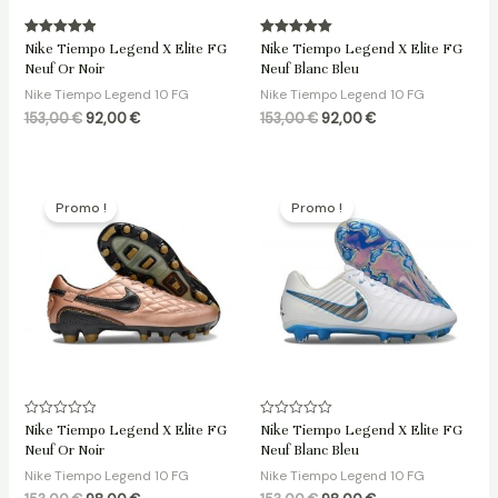
Note
Note
Nike Tiempo Legend X Elite FG
Nike Tiempo Legend X Elite FG
5.00
5.00
Neuf Or Noir
Neuf Blanc Bleu
sur 5
sur 5
Nike Tiempo Legend 10 FG
Nike Tiempo Legend 10 FG
153,00
€
92,00
€
153,00
€
92,00
€
Le
Le
Le
Le
prix
prix
prix
prix
Promo !
Promo !
initial
actuel
initial
actuel
était :
est :
était :
est :
153,00 €.
98,00 €.
153,00 €.
98,00 €.
Note
Note
Nike Tiempo Legend X Elite FG
Nike Tiempo Legend X Elite FG
0
0
Neuf Or Noir
Neuf Blanc Bleu
sur
sur
5
5
Nike Tiempo Legend 10 FG
Nike Tiempo Legend 10 FG