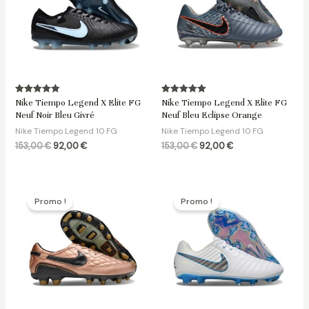
Note
Note
Nike Tiempo Legend X Elite FG
Nike Tiempo Legend X Elite FG
5.00
5.00
Neuf Noir Bleu Givré
Neuf Bleu Eclipse Orange
sur 5
sur 5
Nike Tiempo Legend 10 FG
Nike Tiempo Legend 10 FG
153,00
€
92,00
€
153,00
€
92,00
€
Le
Le
Le
Le
prix
prix
prix
prix
Promo !
Promo !
initial
actuel
initial
actuel
était :
est :
était :
est :
153,00 €.
92,00 €.
153,00 €.
92,00 €.