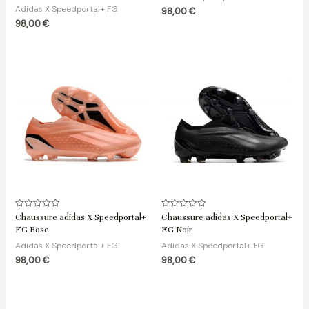
Adidas X Speedportal+ FG
98,00
€
98,00
€
Note
Note
Chaussure adidas X Speedportal+
Chaussure adidas X Speedportal+
0
0
FG Rose
FG Noir
sur
sur
5
5
Adidas X Speedportal+ FG
Adidas X Speedportal+ FG
98,00
€
98,00
€