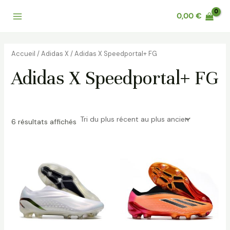
Trié
Aller
Main
du
0,00
€
au
plus
récent
Menu
contenu
au
plus
ancien
Accueil
/
Adidas X
/ Adidas X Speedportal+ FG
Adidas X Speedportal+ FG
6 résultats affichés