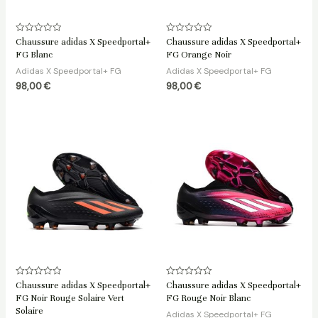
Note
Note
Chaussure adidas X Speedportal+
Chaussure adidas X Speedportal+
0
0
FG Blanc
FG Orange Noir
sur
sur
5
5
Adidas X Speedportal+ FG
Adidas X Speedportal+ FG
98,00
€
98,00
€
Note
Note
Chaussure adidas X Speedportal+
Chaussure adidas X Speedportal+
0
0
FG Noir Rouge Solaire Vert
FG Rouge Noir Blanc
sur
sur
5
5
Solaire
Adidas X Speedportal+ FG