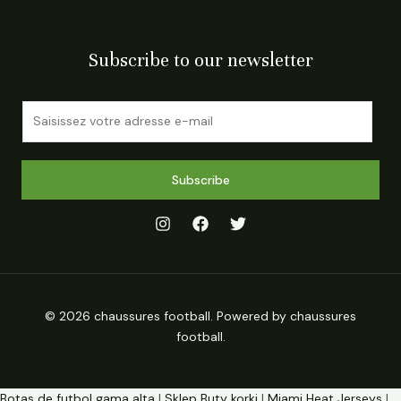
Subscribe to our newsletter
E
m
a
i
Subscribe
l
*
© 2026 chaussures football. Powered by chaussures
football.
Botas de futbol gama alta
|
Sklep Buty korki
|
Miami Heat Jerseys
|