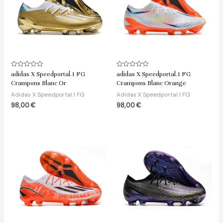
Note
Note
adidas X Speedportal.1 FG
adidas X Speedportal.1 FG
0
0
Crampons Blanc Or
Crampons Blanc Orange
sur
sur
5
5
Adidas X Speedportal.1 FG
Adidas X Speedportal.1 FG
98,00
€
98,00
€