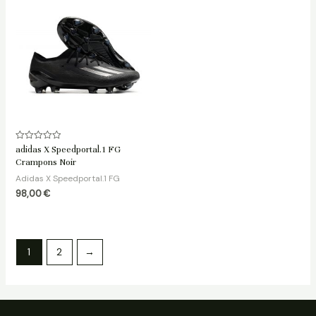
Note
adidas X Speedportal.1 FG
0
Crampons Noir
sur
5
Adidas X Speedportal.1 FG
98,00
€
1
2
→