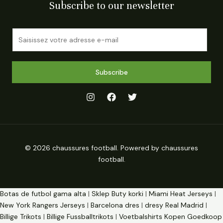
Subscribe to our newsletter
E
m
a
i
Subscribe
l
*
© 2026 chaussures football. Powered by chaussures
football.
Botas de futbol gama alta
|
Sklep Buty korki
|
Miami Heat Jerseys
|
New York Rangers Jerseys
|
Barcelona dres
|
dresy Real Madrid
|
Billige Trikots
|
Billige Fussballtrikots
|
Voetbalshirts Kopen Goedkoop