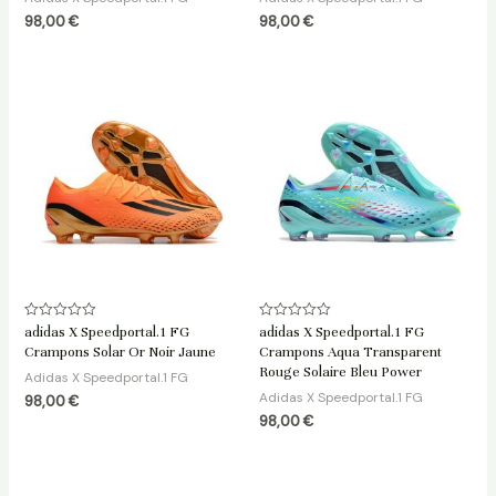
98,00
€
98,00
€
Note
Note
adidas X Speedportal.1 FG
adidas X Speedportal.1 FG
0
0
Crampons Solar Or Noir Jaune
Crampons Aqua Transparent
sur
sur
5
5
Rouge Solaire Bleu Power
Adidas X Speedportal.1 FG
Adidas X Speedportal.1 FG
98,00
€
98,00
€