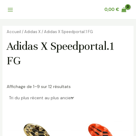
Trié
Aller
Main
du
0,00
€
au
plus
récent
Menu
contenu
au
plus
ancien
Accueil
/
Adidas X
/ Adidas X Speedportal.1 FG
Adidas X Speedportal.1
FG
Affichage de 1–9 sur 12 résultats