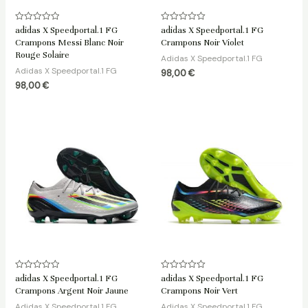
Note
Note
adidas X Speedportal.1 FG
adidas X Speedportal.1 FG
0
0
Crampons Messi Blanc Noir
Crampons Noir Violet
sur
sur
5
5
Rouge Solaire
Adidas X Speedportal.1 FG
Adidas X Speedportal.1 FG
98,00
€
98,00
€
Note
Note
adidas X Speedportal.1 FG
adidas X Speedportal.1 FG
0
0
Crampons Argent Noir Jaune
Crampons Noir Vert
sur
sur
5
5
Adidas X Speedportal.1 FG
Adidas X Speedportal.1 FG