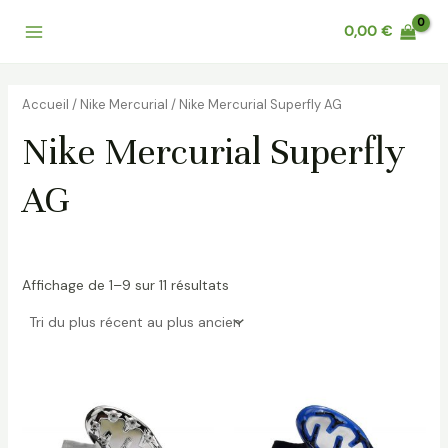
Trié
Aller
Main
du
0,00
€
au
plus
récent
Menu
contenu
au
plus
ancien
Accueil
/
Nike Mercurial
/ Nike Mercurial Superfly AG
Nike Mercurial Superfly
AG
Affichage de 1–9 sur 11 résultats