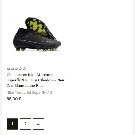
Note
Chaussures Nike Mercurial
0
Superfly 9 Elite AG Shadow – Noir
sur
5
Gris Blanc Jaune Fluo
Nike Mercurial Superfly AG
98,00
€
1
2
→