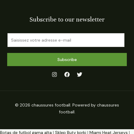
Subscribe to our newsletter
E
m
a
i
Subscribe
l
*
© 2026 chaussures football. Powered by chaussures
football.
Botas de futbol gama alta
|
Sklep Buty korki
|
Miami Heat Jerseys
|