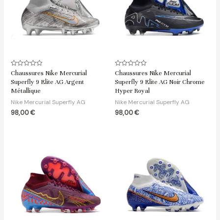
Note
Note
Chaussures Nike Mercurial
Chaussures Nike Mercurial
0
0
Superfly 9 Elite AG Argent
Superfly 9 Elite AG Noir Chrome
sur
sur
5
5
Métallique
Hyper Royal
Nike Mercurial Superfly AG
Nike Mercurial Superfly AG
98,00
€
98,00
€