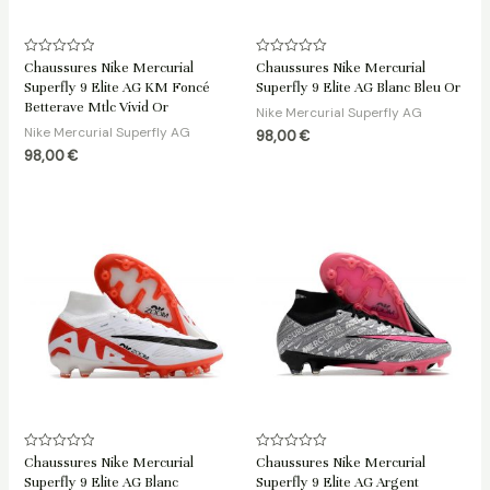
Note
Note
Chaussures Nike Mercurial
Chaussures Nike Mercurial
0
0
Superfly 9 Elite AG KM Foncé
Superfly 9 Elite AG Blanc Bleu Or
sur
sur
5
5
Betterave Mtlc Vivid Or
Nike Mercurial Superfly AG
Nike Mercurial Superfly AG
98,00
€
98,00
€
Note
Note
Chaussures Nike Mercurial
Chaussures Nike Mercurial
0
0
Superfly 9 Elite AG Blanc
Superfly 9 Elite AG Argent
sur
sur