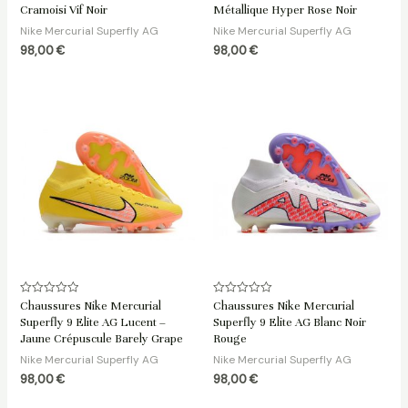
5
5
Cramoisi Vif Noir
Métallique Hyper Rose Noir
Nike Mercurial Superfly AG
Nike Mercurial Superfly AG
98,00
€
98,00
€
Note
Note
Chaussures Nike Mercurial
Chaussures Nike Mercurial
0
0
Superfly 9 Elite AG Lucent –
Superfly 9 Elite AG Blanc Noir
sur
sur
5
5
Jaune Crépuscule Barely Grape
Rouge
Nike Mercurial Superfly AG
Nike Mercurial Superfly AG
98,00
€
98,00
€