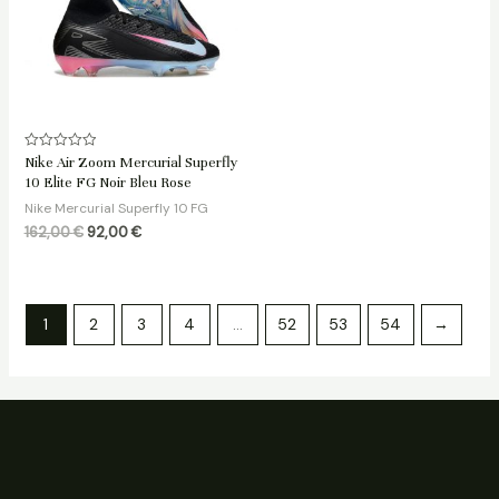
Note
Nike Air Zoom Mercurial Superfly
0
10 Elite FG Noir Bleu Rose
sur
5
Nike Mercurial Superfly 10 FG
162,00
€
92,00
€
1
2
3
4
…
52
53
54
→