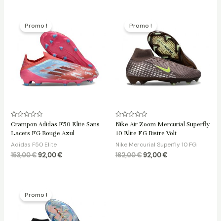
Le
Le
Le
Le
prix
prix
prix
prix
Promo !
Promo !
initial
actuel
initial
actuel
était :
est :
était :
est :
153,00 €.
92,00 €.
162,00 €.
92,00 €.
Note
Note
Crampon Adidas F50 Elite Sans
Nike Air Zoom Mercurial Superfly
0
0
Lacets FG Rouge Azul
10 Elite FG Bistre Volt
sur
sur
5
5
Adidas F50 Elite
Nike Mercurial Superfly 10 FG
153,00
€
92,00
€
162,00
€
92,00
€
Le
Le
prix
prix
Promo !
initial
actuel
était :
est :
162,00 €.
92,00 €.