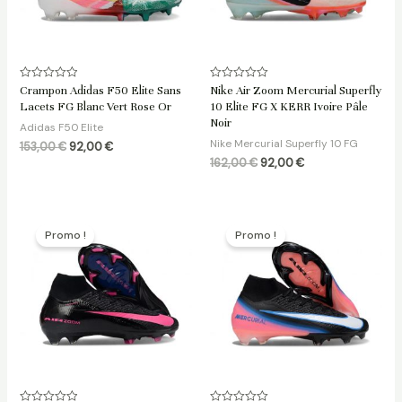
Note
Note
Crampon Adidas F50 Elite Sans
Nike Air Zoom Mercurial Superfly
0
0
Lacets FG Blanc Vert Rose Or
10 Elite FG X KERR Ivoire Pâle
sur
sur
5
5
Noir
Adidas F50 Elite
Nike Mercurial Superfly 10 FG
153,00
€
92,00
€
162,00
€
92,00
€
Le
Le
Le
Le
prix
prix
prix
prix
Promo !
Promo !
initial
actuel
initial
actuel
était :
est :
était :
est :
162,00 €.
92,00 €.
162,00 €.
92,00 €.