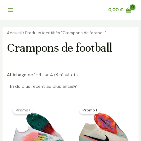
Trié
Aller
Main
du
0,00
€
au
plus
récent
Menu
contenu
au
plus
ancien
Accueil
/ Produits identifiés “Crampons de football”
Crampons de football
Affichage de 1–9 sur 478 résultats
Le
Le
Le
Le
prix
prix
prix
prix
Promo !
Promo !
initial
actuel
initial
actuel
était :
est :
était :
est :
153,00 €.
92,00 €.
162,00 €.
92,00 €.