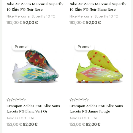
Note
Note
Nike Air Zoom Mercurial Superfly
Nike Air Zoom Mercurial Superfly
0
0
10 Elite FG Noir Rose
10 Elite FG Noir Blanc Rose
sur
sur
5
5
Nike Mercurial Superfly 10 FG
Nike Mercurial Superfly 10 FG
162,00
€
92,00
€
162,00
€
92,00
€
Le
Le
Le
Le
prix
prix
prix
prix
Promo !
Promo !
initial
actuel
initial
actuel
était :
est :
était :
est :
153,00 €.
92,00 €.
153,00 €.
92,00 €.
Note
Note
Crampon Adidas F50 Elite Sans
Crampon Adidas F50 Elite Sans
0
0
Lacets FG Blanc Vert Or
Lacets FG Jaune Rouge
sur
sur
5
5
Adidas F50 Elite
Adidas F50 Elite
153,00
€
92,00
€
153,00
€
92,00
€