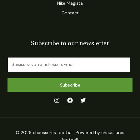
Nike Magista
Contact
Subscribe to our newsletter
E
m
a
i
Subscribe
l
*
© 2026 chaussures football. Powered by chaussures
football.