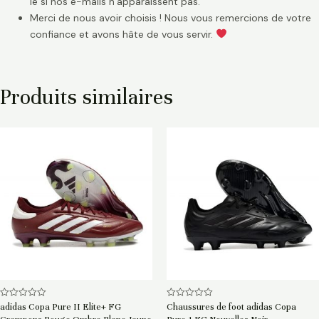
le si nos e-mails n’apparaissent pas.
Merci de nous avoir choisis ! Nous vous remercions de votre
confiance et avons hâte de vous servir.
Produits similaires
Note
Note
adidas Copa Pure II Elite+ FG
Chaussures de foot adidas Copa
0
0