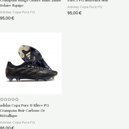
Crampons Rouge Ombre Blanc Jaune
Pure.1 FG Nouvelles Noir
sur
sur
5
5
Solaire Equipe
Adidas Copa Pure FG
Adidas Copa Pure FG
95,00
€
95,00
€
Note
adidas Copa Pure II Elite+ FG
0
Crampons Noir Carbone Or
sur
5
Métallique
Adidas Copa Pure FG
95,00
€