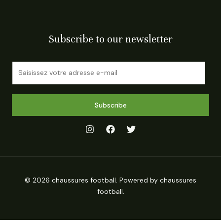
Subscribe to our newsletter
E
m
a
i
Subscribe
l
*
© 2026 chaussures football. Powered by chaussures
football.