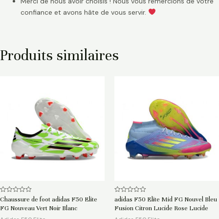
Merci de nous avoir choisis ! Nous vous remercions de votre
confiance et avons hâte de vous servir.
Produits similaires
Note
Note
Chaussure de foot adidas F50 Elite
adidas F50 Elite Mid FG Nouvel Bleu
0
0
FG Nouveau Vert Noir Blanc
Fusion Citron Lucide Rose Lucide
sur
sur
5
5