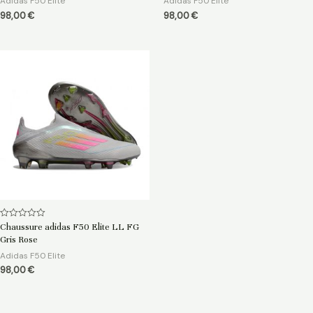
Adidas F50 Elite
Adidas F50 Elite
98,00
€
98,00
€
Note
Chaussure adidas F50 Elite LL FG
0
Gris Rose
sur
5
Adidas F50 Elite
98,00
€