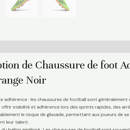
Informations complémentaires
Avis (0)
ption de Chaussure de foot A
range Noir
te adhérence : les chaussures de football sont généralement
 offrir stabilité et adhérence lors des sprints rapides, des a
ablement le risque de glissade, permettant aux joueurs de se 
t leur talent.
 du ballon amélioré : Les chaussures de football sont souve