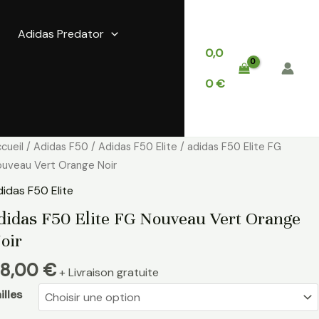
Adidas Predator
0,0
0
€
antité
cueil
/
Adidas F50
/
Adidas F50 Elite
/ adidas F50 Elite FG
e
uveau Vert Orange Noir
idas
idas F50 Elite
50
didas F50 Elite FG Nouveau Vert Orange
ite
oir
G
ouveau
8,00
€
+ Livraison gratuite
rt
range
illes
ir