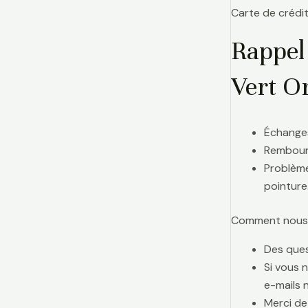
Carte de crédit
Rappel
Vert O
Échanges
Rembours
Problème
pointure
Comment nous j
Des ques
Si vous 
e-mails 
Merci de