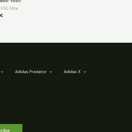
aune Violet
 F50 Elite
€
Adidas Predator
Adidas X
cribe