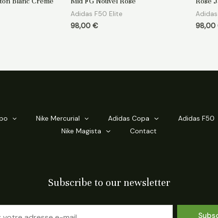
on Blanc Crème
Mid FG Nouvel Rose
Rose J
sur
sur
5
5
Adidas F50 Elite
Adidas
98,00
€
98,00
mpo
Nike Mercurial
Adidas Copa
Adidas F50
Nike Magista
Contact
Subscribe to our newsletter
Subs