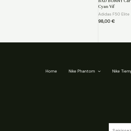
BAD BUNNY Cart
sur
5
Cyan Vif
Adidas F50 Elite
98,00
€
Home
Nike Phantom
Nike Tie
E