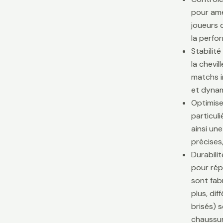
pour amé
joueurs d
la perfo
Stabilit
la chevi
matchs i
et dynam
Optimise
particul
ainsi une
précises,
Durabili
pour rép
sont fab
plus, di
brisés) 
chaussur