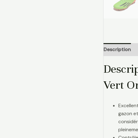
Description
Descri
Vert O
Excellen
gazon et
considér
pleinemen
Contrôle