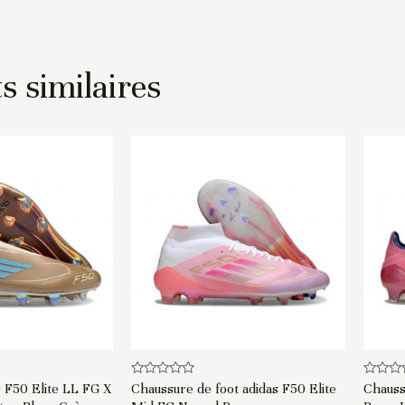
s similaires
Note
Note
 F50 Elite LL FG X
Chaussure de foot adidas F50 Elite
Chauss
0
0