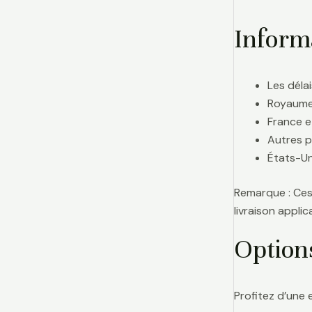
Informa
Les délai
Royaume-
France e
Autres p
États-Uni
Remarque : Ces 
livraison appl
Option
Profitez d’une 