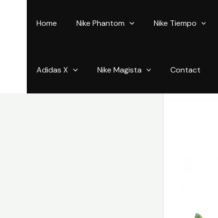
Aller
au
Home
Nike Phantom
Nike Tiempo
contenu
Adidas X
Nike Magista
Contact