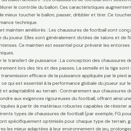
liorer le contrôle du ballon. Ces caractéristiques augmentent 
e mieux toucher le ballon, passer, dribbler et tirer. Ce touche
rmance technique.
é et maintien améliorés : Les chaussures de football sont conçu
lle du joueur. Elles sont généralement dotées de talons et de f
ntenses. Ce maintien est essentiel pour prévenir les entors
iques.
r le transfert de puissance : La conception des chaussures de
ièrement lors des tirs et des passes. La semelle et la tige son
 transmission efficace de la puissance appliquée par le pied au
 ce qui est essentiel à la performance globale du joueur sur le 
té et adaptabilité au terrain : Contrairement aux chaussures 
ondre aux exigences rigoureuses du football, offrant ainsi une 
riquées à partir de matériaux robustes capables de résister 
fférents types de chaussures de football (par exemple, FG pour
sont spécifiquement optimisés pour chaque type de terrain, g
es les mieux adaptées à leur environnement de jeu, prolongean