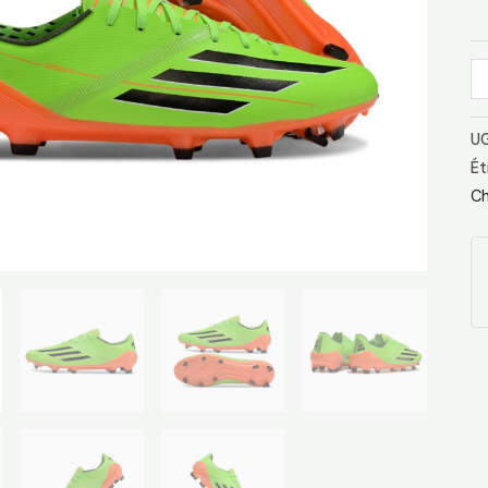
UG
Ét
Ch