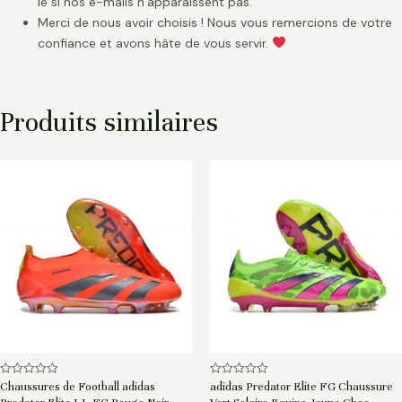
le si nos e-mails n’apparaissent pas.
Merci de nous avoir choisis ! Nous vous remercions de votre
confiance et avons hâte de vous servir.
Produits similaires
Note
Note
Chaussures de Football adidas
adidas Predator Elite FG Chaussure
0
0