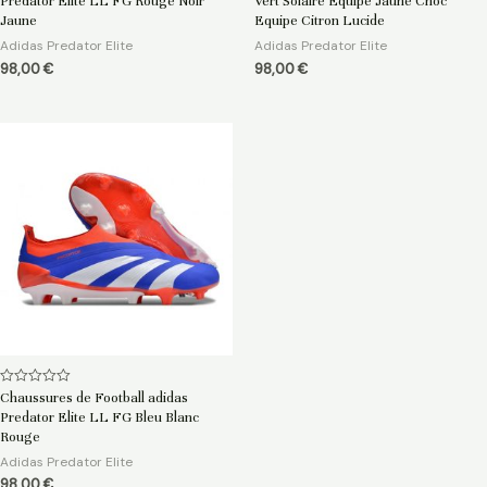
Predator Elite LL FG Rouge Noir
Vert Solaire Equipe Jaune Choc
sur
sur
5
5
Jaune
Equipe Citron Lucide
Adidas Predator Elite
Adidas Predator Elite
98,00
€
98,00
€
Note
Chaussures de Football adidas
0
Predator Elite LL FG Bleu Blanc
sur
5
Rouge
Adidas Predator Elite
98,00
€