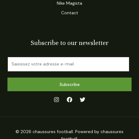
Nike Magista
Contact
Subscribe to our newsletter
E
m
a
i
Subscribe
l
*
© 2026 chaussures football. Powered by chaussures
football.