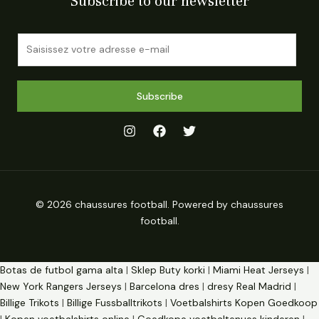
Subscribe to our newsletter
E
m
a
i
Subscribe
l
*
© 2026 chaussures football. Powered by chaussures
football.
Botas de futbol gama alta
|
Sklep Buty korki
|
Miami Heat Jerseys
|
New York Rangers Jerseys
|
Barcelona dres
|
dresy Real Madrid
|
Billige Trikots
|
Billige Fussballtrikots
|
Voetbalshirts Kopen Goedkoop
|
Kopen voetbalshirts online
|
Goedkope voetbaltenues kinderen
|