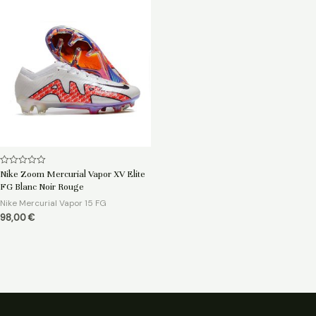
Note
Nike Zoom Mercurial Vapor XV Elite
0
FG Blanc Noir Rouge
sur
5
Nike Mercurial Vapor 15 FG
98,00
€