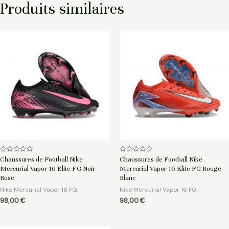
Produits similaires
Note
Note
Chaussures de Football Nike
Chaussures de Football Nike
0
0
Mercurial Vapor 16 Elite FG Noir
Mercurial Vapor 16 Elite FG Rouge
sur
sur
5
5
Rose
Blanc
Nike Mercurial Vapor 16 FG
Nike Mercurial Vapor 16 FG
98,00
€
98,00
€