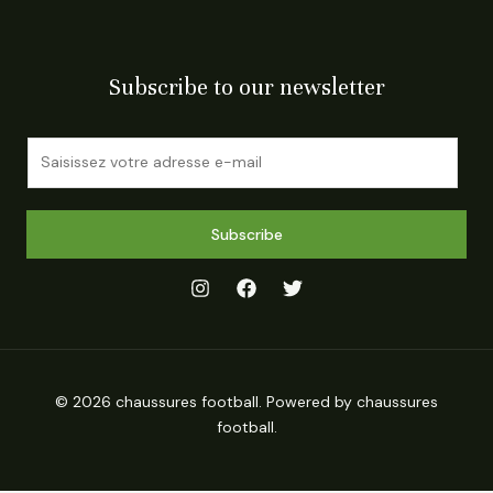
Subscribe to our newsletter
E
m
a
i
Subscribe
l
*
© 2026 chaussures football. Powered by chaussures
football.