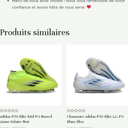
Merci de nous avoir choisis ! Nous vous remercions de votre
confiance et avons hâte de vous servir.
Produits similaires
Note
Note
adidas F50 Elite Mid FG Nouvel
Chaussure adidas F50 Elite LL FG
0
0
Jaune Solaire Noir
Blanc Bleu
sur
sur
5
5