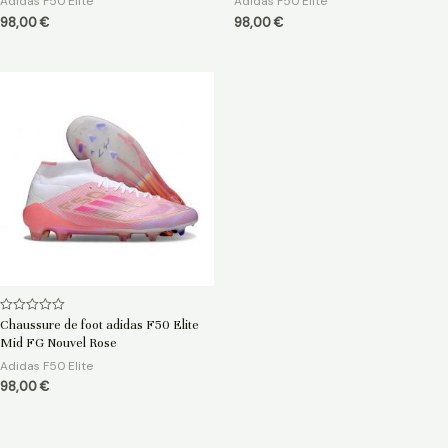
Adidas F50 Elite
Adidas F50 Elite
98,00
€
98,00
€
Note
Chaussure de foot adidas F50 Elite
0
Mid FG Nouvel Rose
sur
5
Adidas F50 Elite
98,00
€