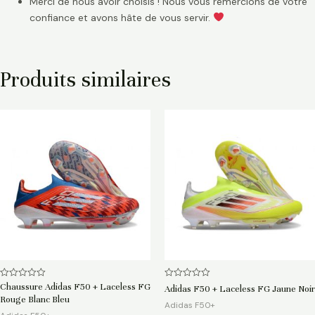
Merci de nous avoir choisis ! Nous vous remercions de votre
confiance et avons hâte de vous servir.
Produits similaires
Note
Note
Chaussure Adidas F50 + Laceless FG
Adidas F50 + Laceless FG Jaune Noir
0
0
Rouge Blanc Bleu
sur
sur
Adidas F50+
5
5