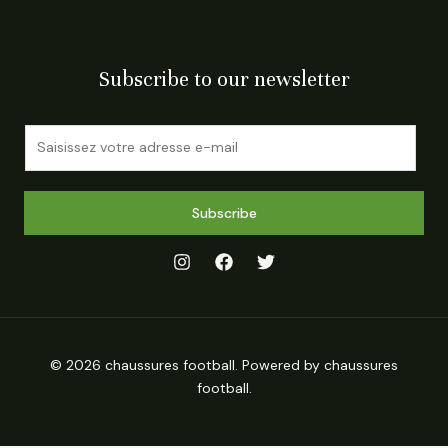
Subscribe to our newsletter
E
m
a
i
Subscribe
l
*
© 2026 chaussures football. Powered by chaussures
football.