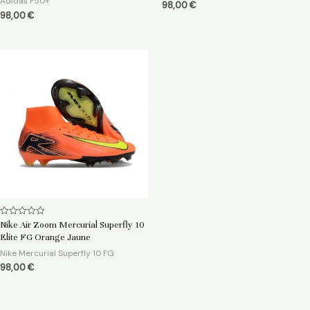
Adidas F50+
98,00
€
98,00
€
Note
Nike Air Zoom Mercurial Superfly 10
0
Elite FG Orange Jaune
sur
5
Nike Mercurial Superfly 10 FG
98,00
€