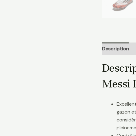
Description
Descri
Messi 
Excellen
gazon et
considér
pleinemen
Contrôle