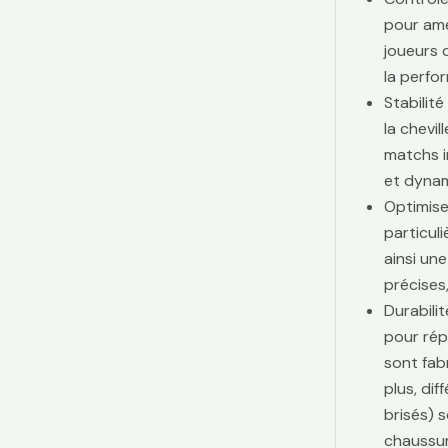
pour amé
joueurs d
la perfo
Stabilit
la chevi
matchs i
et dynam
Optimise
particul
ainsi une
précises,
Durabili
pour rép
sont fab
plus, di
brisés) 
chaussur