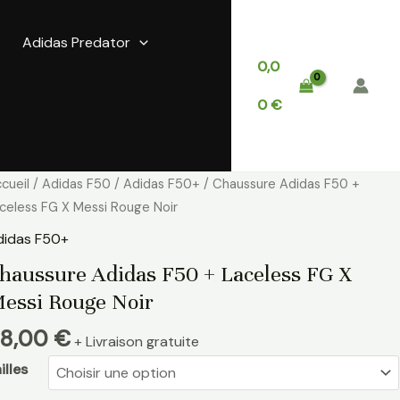
Adidas Predator
0,0
0
€
antité
cueil
/
Adidas F50
/
Adidas F50+
/ Chaussure Adidas F50 +
e
celess FG X Messi Rouge Noir
haussure
didas F50+
idas
haussure Adidas F50 + Laceless FG X
50
essi Rouge Noir
celess
8,00
€
+ Livraison gratuite
G
illes
ssi