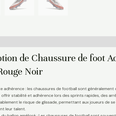
Informations complémentaires
Avis (0)
ption de Chaussure de foot A
Rouge Noir
te adhérence : les chaussures de football sont généralement
 offrir stabilité et adhérence lors des sprints rapides, des a
ablement le risque de glissade, permettant aux joueurs de se 
t leur talent.
 du ballon amélioré : Les chaussures de football sont souve