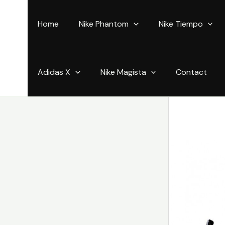
Aller
au
Home
Nike Phantom
Nike Tiempo
contenu
Adidas X
Nike Magista
Contact