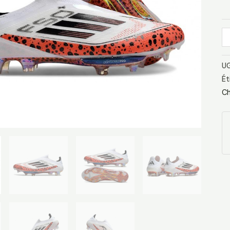
R
No
UG
Ét
Ch