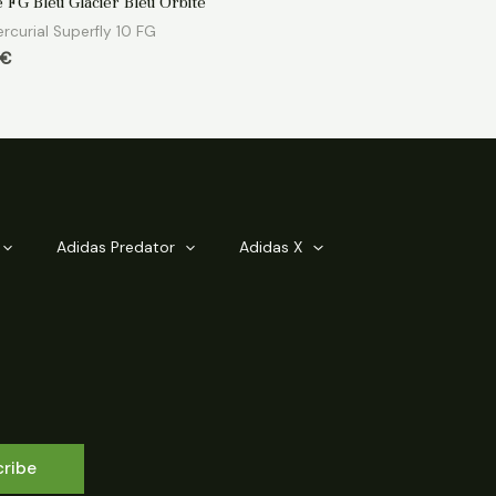
e FG Bleu Glacier Bleu Orbite
rcurial Superfly 10 FG
€
Adidas Predator
Adidas X
cribe