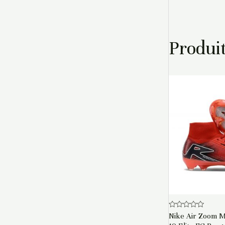
Produit
Note
Nike Air Zoom Me
0