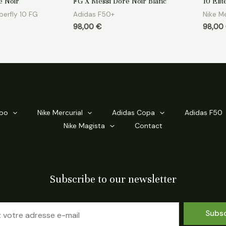
e Noir
FG X Messi Doré Noir Blanc
10 Elit
sur
sur
5
5
perfly 10 FG
Adidas F50+
Nike Me
98,00
€
98,00
mpo
Nike Mercurial
Adidas Copa
Adidas F50
Nike Magista
Contact
Subscribe to our newsletter
Subs