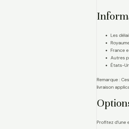
Informa
Les délai
Royaume-
France e
Autres p
États-Uni
Remarque : Ces 
livraison appl
Option
Profitez d’une 