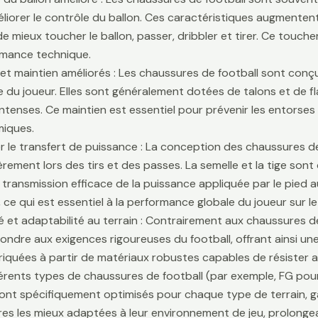
liorer le contrôle du ballon. Ces caractéristiques augmentent 
e mieux toucher le ballon, passer, dribbler et tirer. Ce touche
rmance technique.
é et maintien améliorés : Les chaussures de football sont conçu
lle du joueur. Elles sont généralement dotées de talons et de f
ntenses. Ce maintien est essentiel pour prévenir les entors
iques.
r le transfert de puissance : La conception des chaussures de
ièrement lors des tirs et des passes. La semelle et la tige son
 transmission efficace de la puissance appliquée par le pied au
 ce qui est essentiel à la performance globale du joueur sur le 
té et adaptabilité au terrain : Contrairement aux chaussures 
ondre aux exigences rigoureuses du football, offrant ainsi une 
riquées à partir de matériaux robustes capables de résister 
fférents types de chaussures de football (par exemple, FG pour
sont spécifiquement optimisés pour chaque type de terrain, g
es les mieux adaptées à leur environnement de jeu, prolongean