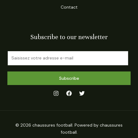
Contact
Subscribe to our newsletter
E
m
a
i
Subscribe
l
*
© 2026 chaussures football. Powered by chaussures
football.