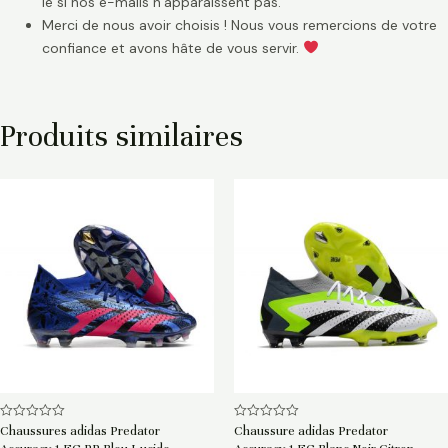
le si nos e-mails n’apparaissent pas.
Merci de nous avoir choisis ! Nous vous remercions de votre
confiance et avons hâte de vous servir.
Produits similaires
Note
Note
Chaussures adidas Predator
Chaussure adidas Predator
0
0