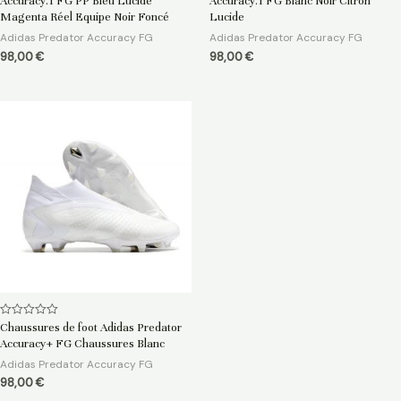
Accuracy.1 FG PP Bleu Lucide
Accuracy.1 FG Blanc Noir Citron
sur
sur
5
5
Magenta Réel Equipe Noir Foncé
Lucide
Adidas Predator Accuracy FG
Adidas Predator Accuracy FG
98,00
€
98,00
€
Note
Chaussures de foot Adidas Predator
0
Accuracy+ FG Chaussures Blanc
sur
5
Adidas Predator Accuracy FG
98,00
€