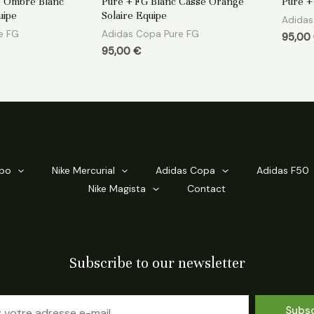
 Ombre Blanc
Pure + FG Blanc Cassé Orange
Pure +
sur
sur
5
5
uipe
Solaire Equipe
Adidas
e FG
Adidas Copa Pure FG
95,00
95,00
€
mpo
Nike Mercurial
Adidas Copa
Adidas F50
Nike Magista
Contact
Subscribe to our newsletter
Subs