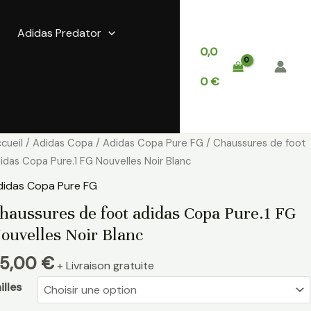
Adidas Predator
0,0
0
€
antité
cueil
/
Adidas Copa
/
Adidas Copa Pure FG
/ Chaussures de foot
e
idas Copa Pure.1 FG Nouvelles Noir Blanc
aussures
didas Copa Pure FG
e
haussures de foot adidas Copa Pure.1 FG
ot
ouvelles Noir Blanc
idas
opa
5,00
€
+ Livraison gratuite
re.1
G
illes
uvelles