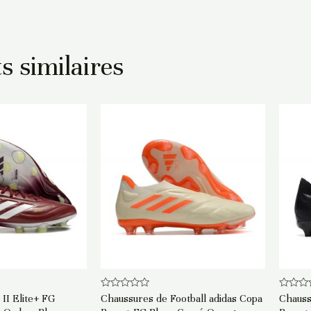
s similaires
Note
Note
II Elite+ FG
Chaussures de Football adidas Copa
Chauss
0
0