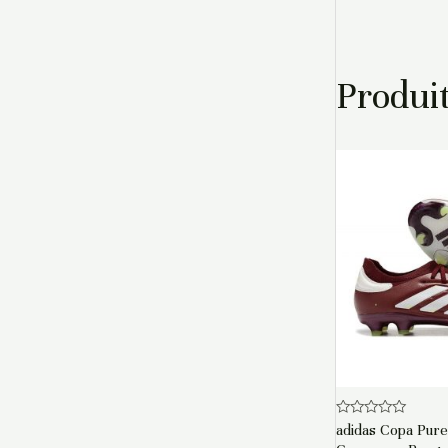
Produit
Note
adidas Copa Pure 
0