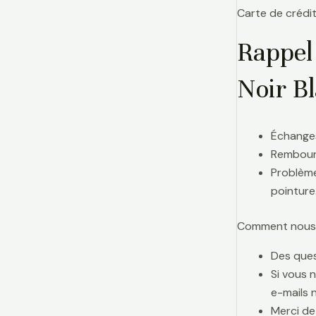
Carte de crédit
Rappel
Noir B
Échanges
Rembours
Problème
pointure
Comment nous j
Des ques
Si vous 
e-mails 
Merci de