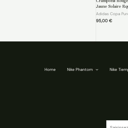
Crampons Rouge
sur
5
Jaune Solaire Eq
Adidas Copa Pur
95,00
€
Home
Nike Phantom
Nike Tie
E