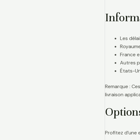
Informa
Les délai
Royaume-
France e
Autres p
États-Uni
Remarque : Ces 
livraison appl
Option
Profitez d’une 