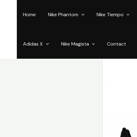
Aller
au
Home
Nike Phantom
Nike Tiempo
contenu
Adidas X
Nike Magista
Contact