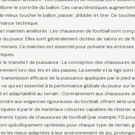
liorer le contrôle du ballon. Ces caractéristiques augmentent 
e mieux toucher le ballon, passer, dribbler et tirer. Ce touche
rmance technique.
é et maintien améliorés : Les chaussures de football sont conçu
lle du joueur. Elles sont généralement dotées de talons et de f
ntenses. Ce maintien est essentiel pour prévenir les entors
iques.
r le transfert de puissance : La conception des chaussures de
ièrement lors des tirs et des passes. La semelle et la tige son
 transmission efficace de la puissance appliquée par le pied au
 ce qui est essentiel à la performance globale du joueur sur le 
té et adaptabilité au terrain : Contrairement aux chaussures 
ondre aux exigences rigoureuses du football, offrant ainsi une 
riquées à partir de matériaux robustes capables de résister 
fférents types de chaussures de football (par exemple, FG pour
sont spécifiquement optimisés pour chaque type de terrain, g
es les mieux adaptées à leur environnement de jeu, prolongean