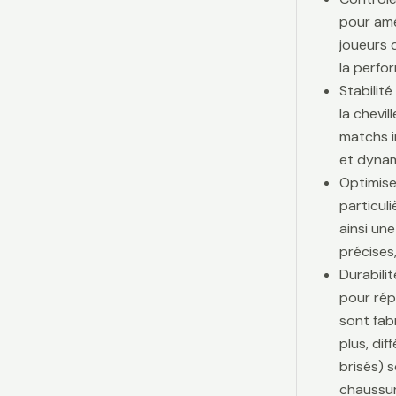
pour amé
joueurs d
la perfo
Stabilit
la chevi
matchs i
et dynam
Optimise
particul
ainsi une
précises,
Durabili
pour rép
sont fab
plus, di
brisés) 
chaussur