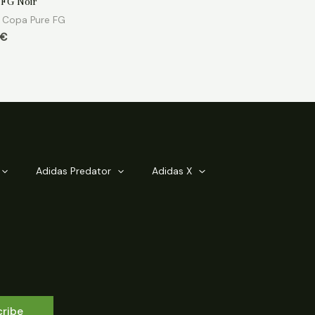
 FG Noir
 Copa Pure FG
€
Adidas Predator
Adidas X
cribe