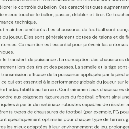
liorer le contrôle du ballon. Ces caractéristiques augmentent 
e mieux toucher le ballon, passer, dribbler et tirer. Ce touche
rmance technique.
é et maintien améliorés : Les chaussures de football sont conçu
lle du joueur. Elles sont généralement dotées de talons et de f
ntenses. Ce maintien est essentiel pour prévenir les entors
iques.
r le transfert de puissance : La conception des chaussures de
ièrement lors des tirs et des passes. La semelle et la tige son
 transmission efficace de la puissance appliquée par le pied au
 ce qui est essentiel à la performance globale du joueur sur le 
té et adaptabilité au terrain : Contrairement aux chaussures 
ondre aux exigences rigoureuses du football, offrant ainsi une 
riquées à partir de matériaux robustes capables de résister 
fférents types de chaussures de football (par exemple, FG pour
sont spécifiquement optimisés pour chaque type de terrain, g
es les mieux adaptées à leur environnement de jeu, prolongean