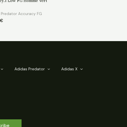
cy.1 Low FG Homme Vert
 Predator Accuracy FG
€
Adidas Predator
Adidas X
cribe