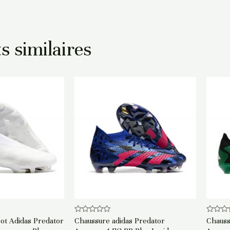
s similaires
Note
Note
ot Adidas Predator
Chaussure adidas Predator
Chauss
0
0