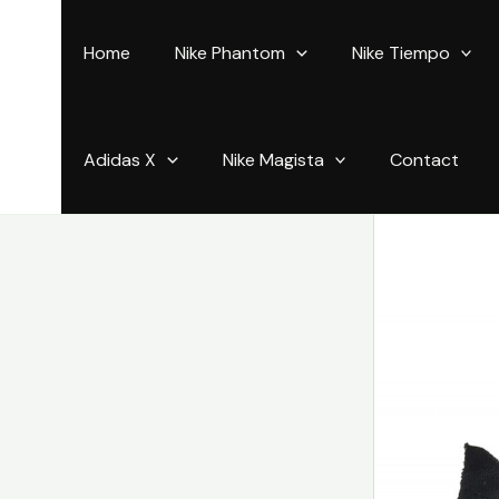
Aller
au
Home
Nike Phantom
Nike Tiempo
contenu
Adidas X
Nike Magista
Contact