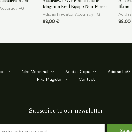
aussures Blanc
Accuracy.1 FG PP Bleu Lucide
Accura
sur
sur
5
5
Magenta Réel Equipe Noir Foncé
Blanc
 Accuracy FG
Adidas Predator Accuracy FG
Adidas
98,00
€
98,00
mpo
Nike Mercurial
Adidas Copa
Adidas F50
Nike Magista
Contact
Subscribe to our newsletter
Subs