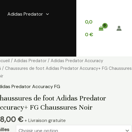
Adidas Predator
0,0
0
€
antité
cueil
/
Adidas Predator
/
Adidas Predator Accuracy
e
G
/ Chaussures de foot Adidas Predator Accuracy+ FG Chaussures
aussures
ir
e
didas Predator Accuracy FG
ot
haussures de foot Adidas Predator
idas
ccuracy+ FG Chaussures Noir
edator
ccuracy+
8,00
€
+ Livraison gratuite
G
aussures
illes