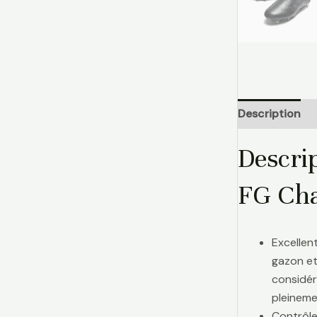
Description
Descri
FG Cha
Excellen
gazon et
considér
pleinemen
Contrôle