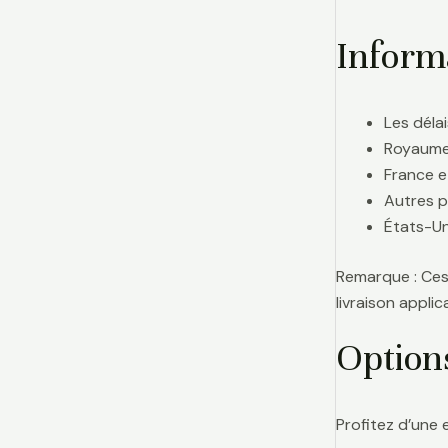
Informa
Les délai
Royaume-
France e
Autres p
États-Uni
Remarque : Ces 
livraison appl
Option
Profitez d’une 