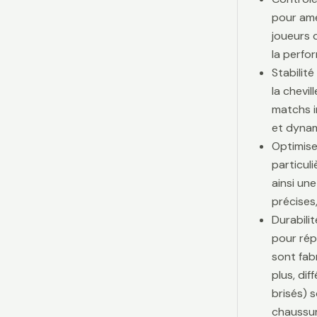
pour amé
joueurs d
la perfo
Stabilit
la chevi
matchs i
et dynam
Optimise
particul
ainsi une
précises,
Durabili
pour rép
sont fab
plus, di
brisés) 
chaussur