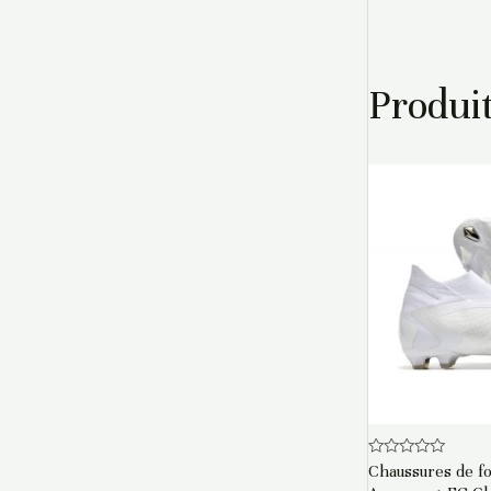
Produit
Note
Chaussures de fo
0