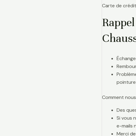
Carte de crédit
Rappel
Chauss
Échanges
Rembours
Problème
pointure
Comment nous j
Des ques
Si vous 
e-mails 
Merci de