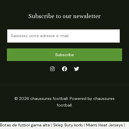
Subscribe to our newsletter
E
m
a
i
Subscribe
l
*
© 2026 chaussures football. Powered by chaussures
football.
Botas de futbol gama alta
|
Sklep Buty korki
|
Miami Heat Jerseys
|