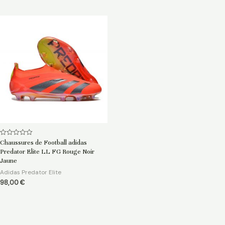
Note
Chaussures de Football adidas
0
Predator Elite LL FG Rouge Noir
sur
5
Jaune
Adidas Predator Elite
98,00
€