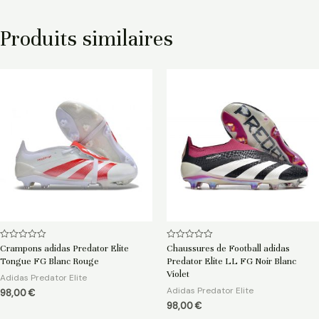
Produits similaires
Note
Note
Crampons adidas Predator Elite
Chaussures de Football adidas
0
0
Tongue FG Blanc Rouge
Predator Elite LL FG Noir Blanc
sur
sur
5
5
Violet
Adidas Predator Elite
Adidas Predator Elite
98,00
€
98,00
€