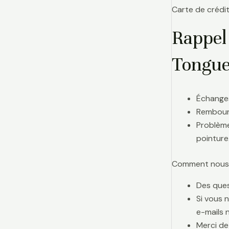
Carte de crédit
Rappel 
Tongu
Échanges
Rembours
Problème
pointure
Comment nous j
Des ques
Si vous 
e-mails 
Merci de