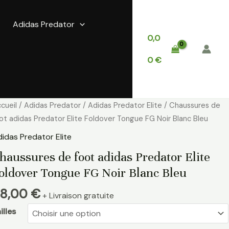
Adidas Predator
0,0
0
€
antité
cueil
/
Adidas Predator
/
Adidas Predator Elite
/ Chaussures de
e
ot adidas Predator Elite Foldover Tongue FG Noir Blanc Bleu
aussures
idas Predator Elite
e
haussures de foot adidas Predator Elite
ot
oldover Tongue FG Noir Blanc Bleu
idas
edator
8,00
€
+ Livraison gratuite
ite
ldover
illes
ongue