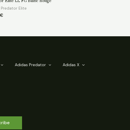
or Elite LL FG Blanc Rouge
Predator Elite
€
Adidas Predator
Adidas X
cribe