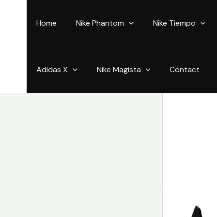
Aller
au
Home
Nike Phantom
Nike Tiempo
contenu
Adidas X
Nike Magista
Contact