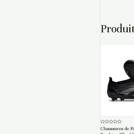
Produit
Note
Chaussures de Fo
0