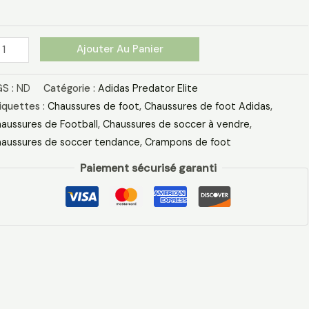
G
ir
anc
Ajouter Au Panier
eu
S :
ND
Catégorie :
Adidas Predator Elite
iquettes :
Chaussures de foot
,
Chaussures de foot Adidas​
,
aussures de Football
,
Chaussures de soccer à vendre
,
aussures de soccer tendance
,
Crampons de foot
Paiement sécurisé garanti