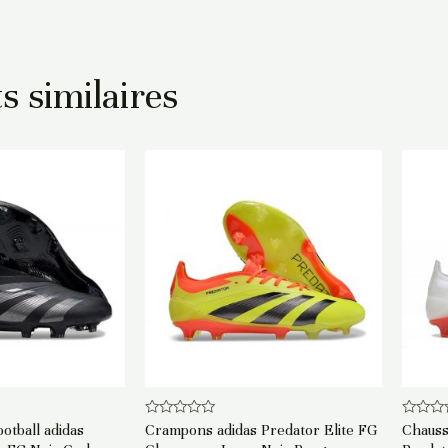
s similaires
Note
Note
otball adidas
Crampons adidas Predator Elite FG
Chauss
0
0