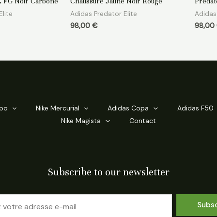
LL FG Noir Carbone
Chaussure Jaune Noir Rouge
Predat
sur
sur
5
5
lite
Adidas Predator Elite
Adidas 
98,00
€
98,00
mpo
Nike Mercurial
Adidas Copa
Adidas F50
Nike Magista
Contact
Subscribe to our newsletter
Subs