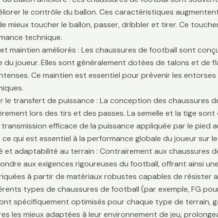
liorer le contrôle du ballon. Ces caractéristiques augmentent 
e mieux toucher le ballon, passer, dribbler et tirer. Ce touche
rmance technique.
é et maintien améliorés : Les chaussures de football sont conçu
lle du joueur. Elles sont généralement dotées de talons et de f
ntenses. Ce maintien est essentiel pour prévenir les entors
iques.
r le transfert de puissance : La conception des chaussures de
ièrement lors des tirs et des passes. La semelle et la tige son
 transmission efficace de la puissance appliquée par le pied au
 ce qui est essentiel à la performance globale du joueur sur le 
té et adaptabilité au terrain : Contrairement aux chaussures 
ondre aux exigences rigoureuses du football, offrant ainsi une 
riquées à partir de matériaux robustes capables de résister 
fférents types de chaussures de football (par exemple, FG pour
sont spécifiquement optimisés pour chaque type de terrain, g
es les mieux adaptées à leur environnement de jeu, prolongean