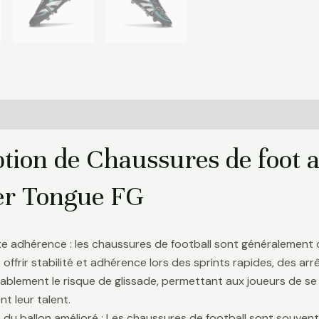
Informations complémentaires
Avis (0)
tion de Chaussures de foot a
er Tongue FG
te adhérence : les chaussures de football sont généralement
 offrir stabilité et adhérence lors des sprints rapides, des a
ablement le risque de glissade, permettant aux joueurs de se 
t leur talent.
 du ballon amélioré : Les chaussures de football sont souve