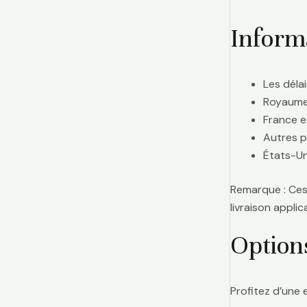
Informa
Les délai
Royaume-
France e
Autres p
États-Uni
Remarque : Ces 
livraison appl
Option
Profitez d’une 