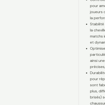
pour amé
joueurs d
la perfo
Stabilit
la chevi
matchs i
et dynam
Optimise
particul
ainsi une
précises,
Durabili
pour rép
sont fab
plus, di
brisés) 
chaussur