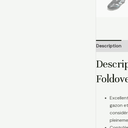
Description
Descrip
Foldov
Excellen
gazon et
considér
pleinemen
Contrôle