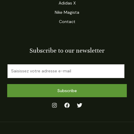
Adidas X
Nike Magista
Contact
Subscribe to our newsletter
E
m
a
i
Subscribe
l
*