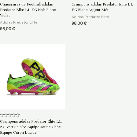
Note
Note
Chaussures de Football adidas
Crampons adidas Predator Elite LL
0
0
Predator Elite LL FG Noir Blanc
FG Blanc Argent Mét
sur
sur
5
5
Violet
Adidas Predator Elite
Adidas Predator Elite
98,00
€
98,00
€
Note
Crampons adidas Predator Elite LL
0
FG Vert Solaire Equipe Jaune Choc
sur
5
Equipe Citron Lucide