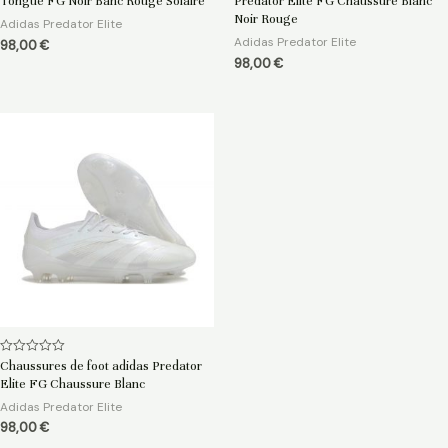
Tongue FG Noir Banc Rouge Solaire
Predator Elite FG Chaussure Blanc
sur
sur
5
5
Noir Rouge
Adidas Predator Elite
Adidas Predator Elite
98,00
€
98,00
€
Note
Chaussures de foot adidas Predator
0
Elite FG Chaussure Blanc
sur
5
Adidas Predator Elite
98,00
€