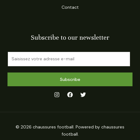
Contact
Subscribe to our newsletter
E
m
a
i
Subscribe
l
*
© 2026 chaussures football. Powered by chaussures
football.