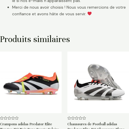
le si nos e-mails n’apparaissent pas.
Merci de nous avoir choisis ! Nous vous remercions de votre
confiance et avons hâte de vous servir.
Produits similaires
Note
Note
Crampons adidas Predator Elite
Chaussures de Football adidas
0
0