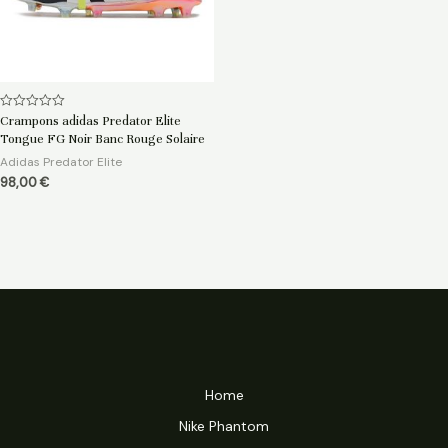
Note
Crampons adidas Predator Elite
0
Tongue FG Noir Banc Rouge Solaire
sur
5
Adidas Predator Elite
98,00
€
Home
Nike Phantom