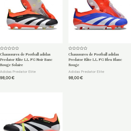
Note
Note
Chaussures de Football adidas
Chaussures de Football adidas
0
0
Predator Elite LL FG Noir Banc
Predator Elite LL FG Bleu Blanc
sur
sur
5
5
Rouge Solaire
Rouge
Adidas Predator Elite
Adidas Predator Elite
98,00
€
98,00
€