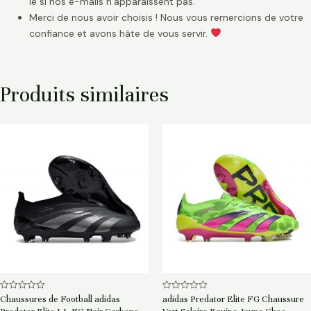
le si nos e-mails n’apparaissent pas.
Merci de nous avoir choisis ! Nous vous remercions de votre
confiance et avons hâte de vous servir.
Produits similaires
Note
Note
Chaussures de Football adidas
adidas Predator Elite FG Chaussure
0
0