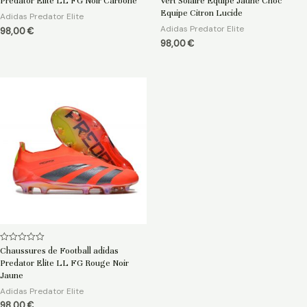
Predator Elite LL FG Noir Carbone
Vert Solaire Equipe Jaune Choc
sur
sur
5
5
Equipe Citron Lucide
Adidas Predator Elite
Adidas Predator Elite
98,00
€
98,00
€
Note
Chaussures de Football adidas
0
Predator Elite LL FG Rouge Noir
sur
5
Jaune
Adidas Predator Elite
98,00
€