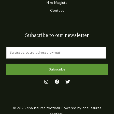
Nike Magista
Contact
Subscribe to our newsletter
E
m
a
i
Subscribe
l
*
© 2026 chaussures football. Powered by chaussures
football.