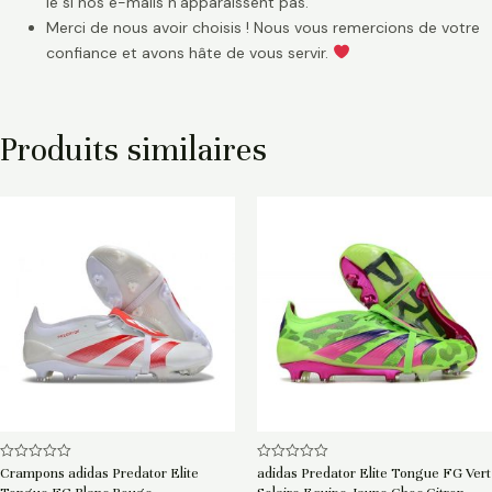
le si nos e-mails n’apparaissent pas.
Merci de nous avoir choisis ! Nous vous remercions de votre
confiance et avons hâte de vous servir.
Produits similaires
Note
Note
Crampons adidas Predator Elite
adidas Predator Elite Tongue FG Vert
0
0