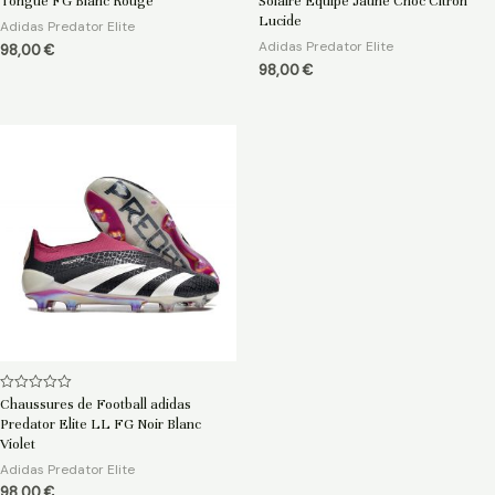
Tongue FG Blanc Rouge
Solaire Equipe Jaune Choc Citron
sur
sur
5
5
Lucide
Adidas Predator Elite
Adidas Predator Elite
98,00
€
98,00
€
Note
Chaussures de Football adidas
0
Predator Elite LL FG Noir Blanc
sur
5
Violet
Adidas Predator Elite
98,00
€