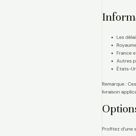
Informa
Les délai
Royaume-
France e
Autres p
États-Uni
Remarque : Ces 
livraison appl
Option
Profitez d’une 