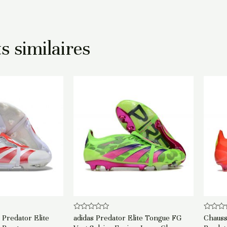
s similaires
Note
Note
Predator Elite
adidas Predator Elite Tongue FG
Chauss
0
0