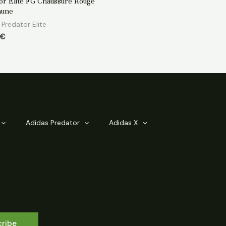
or Elite FG Chaussure Rouge
aune
Predator Elite
€
Adidas Predator
Adidas X
cribe