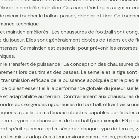
liorer le contrôle du ballon. Ces caractéristiques augmentent 
e mieux toucher le ballon, passer, dribbler et tirer. Ce touche
rmance technique.
é et maintien améliorés : Les chaussures de football sont conçu
lle du joueur. Elles sont généralement dotées de talons et de f
ntenses. Ce maintien est essentiel pour prévenir les entors
iques.
r le transfert de puissance : La conception des chaussures de
ièrement lors des tirs et des passes. La semelle et la tige son
 transmission efficace de la puissance appliquée par le pied au
 ce qui est essentiel à la performance globale du joueur sur le 
té et adaptabilité au terrain : Contrairement aux chaussures 
ondre aux exigences rigoureuses du football, offrant ainsi une 
riquées à partir de matériaux robustes capables de résister 
fférents types de chaussures de football (par exemple, FG pour
sont spécifiquement optimisés pour chaque type de terrain, g
es les mieux adaptées à leur environnement de jeu, prolongean