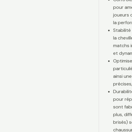
pour amé
joueurs d
la perfo
Stabilit
la chevi
matchs i
et dynam
Optimise
particul
ainsi une
précises,
Durabili
pour rép
sont fab
plus, di
brisés) 
chaussur