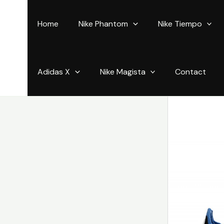
Aller
au
Home
Nike Phantom
Nike Tiempo
contenu
Adidas X
Nike Magista
Contact