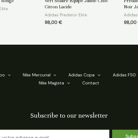
c Rouge
Vert Solaire Equipe Jaune Choc
Predat
sur
sur
5
5
Citron Lucide
Noir J
lite
Adidas Predator Elite
Adidas 
98,00
€
98,00
mpo
Nike Mercurial
Adidas Copa
Adidas F50
Nike Magista
Contact
Subscribe to our newsletter
Subs