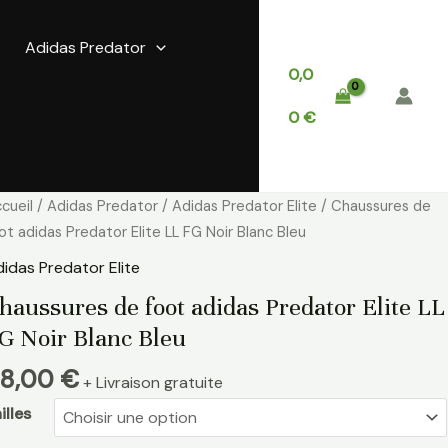
Adidas Predator
0,0
0
€
antité
cueil
/
Adidas Predator
/
Adidas Predator Elite
/ Chaussures de
e
ot adidas Predator Elite LL FG Noir Blanc Bleu
aussures
idas Predator Elite
e
haussures de foot adidas Predator Elite LL
ot
G Noir Blanc Bleu
idas
edator
8,00
€
+ Livraison gratuite
ite
illes
G