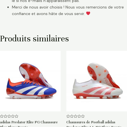
le si nos e-mails n’apparaissent pas.
Merci de nous avoir choisis ! Nous vous remercions de votre
confiance et avons hâte de vous servir.
Produits similaires
Note
Note
adidas Predator Elite FG Chaussure
Chaussures de Football adidas
0
0