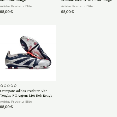
Bleu Blanc Rouge
Predator Elite LL FG Blanc Rouge
sur
sur
5
5
Adidas Predator Elite
Adidas Predator Elite
98,00
€
98,00
€
Note
Crampons adidas Predator Elite
0
Tongue FG Argent Mét Noir Rouge
sur
5
Adidas Predator Elite
98,00
€