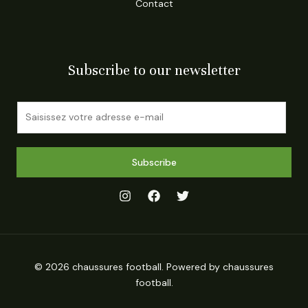
Contact
Subscribe to our newsletter
E
m
a
i
Subscribe
l
*
© 2026 chaussures football. Powered by chaussures
football.