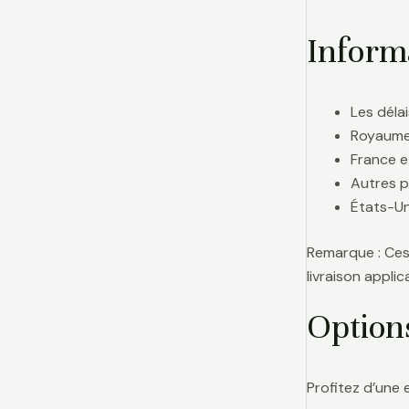
Informa
Les délai
Royaume-
France e
Autres p
États-Uni
Remarque : Ces 
livraison appl
Option
Profitez d’une 