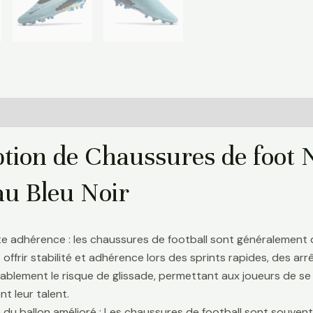
Informations complémentaires
Avis (0)
ption de Chaussures de foot
u Bleu Noir
te adhérence : les chaussures de football sont généralement
 offrir stabilité et adhérence lors des sprints rapides, des a
ablement le risque de glissade, permettant aux joueurs de se 
t leur talent.
 du ballon amélioré : Les chaussures de football sont souve