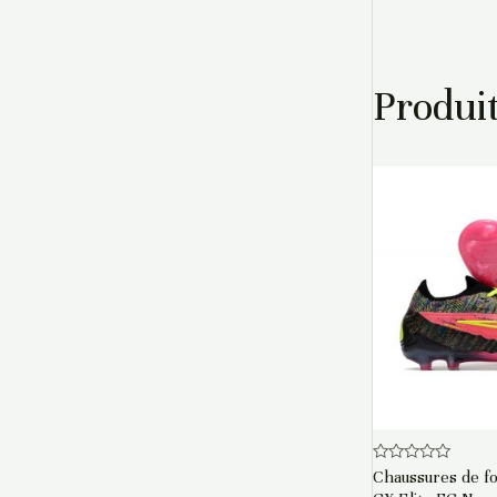
Produit
Note
Chaussures de f
0