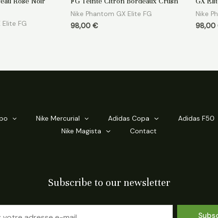
veau Rose Noir
FG Teinte Citron Bordeaux Crush
GX Eli
sur
sur
5
5
Nike Phantom GX Elite FG
Nike P
Elite FG
98,00
€
98,00
mpo
Nike Mercurial
Adidas Copa
Adidas F50
Nike Magista
Contact
Subscribe to our newsletter
Subs