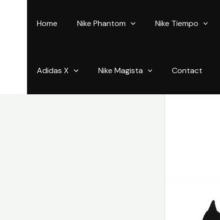
Aller
au
Home
Nike Phantom
Nike Tiempo
contenu
Adidas X
Nike Magista
Contact