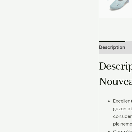
Description
Descri
Nouvea
Excellen
gazon et
considér
pleinemen
Contrôle