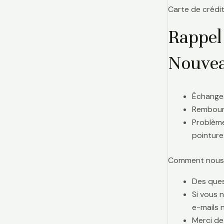
Carte de crédit
Rappel
Nouvea
Échanges
Rembours
Problème
pointure
Comment nous j
Des ques
Si vous 
e-mails 
Merci de