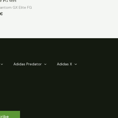
te FG Vert
hantom GX Elite FG
€
Adidas Predator
Adidas X
cribe