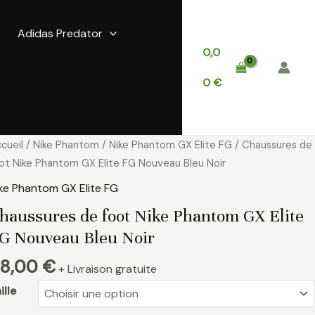
Adidas Predator
0,0
0
€
antité
cueil
/
Nike Phantom
/
Nike Phantom GX Elite FG
/ Chaussures de
e
ot Nike Phantom GX Elite FG Nouveau Bleu Noir
aussures
ke Phantom GX Elite FG
e
haussures de foot Nike Phantom GX Elite
ot
G Nouveau Bleu Noir
ke
hantom
8,00
€
+ Livraison gratuite
X
ite
ille
G