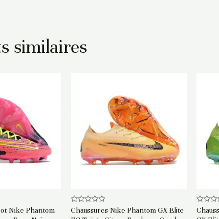
s similaires
Note
Note
oot Nike Phantom
Chaussures Nike Phantom GX Elite
Chauss
0
0