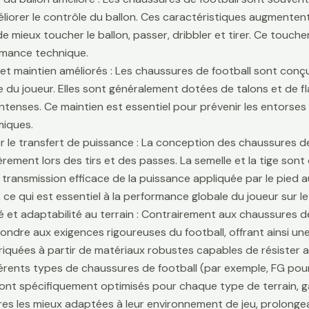
liorer le contrôle du ballon. Ces caractéristiques augmentent 
e mieux toucher le ballon, passer, dribbler et tirer. Ce touche
rmance technique.
é et maintien améliorés : Les chaussures de football sont conçu
lle du joueur. Elles sont généralement dotées de talons et de f
ntenses. Ce maintien est essentiel pour prévenir les entors
iques.
r le transfert de puissance : La conception des chaussures de
ièrement lors des tirs et des passes. La semelle et la tige son
 transmission efficace de la puissance appliquée par le pied au
 ce qui est essentiel à la performance globale du joueur sur le 
té et adaptabilité au terrain : Contrairement aux chaussures 
ondre aux exigences rigoureuses du football, offrant ainsi une 
riquées à partir de matériaux robustes capables de résister 
fférents types de chaussures de football (par exemple, FG pour
sont spécifiquement optimisés pour chaque type de terrain, g
es les mieux adaptées à leur environnement de jeu, prolongean