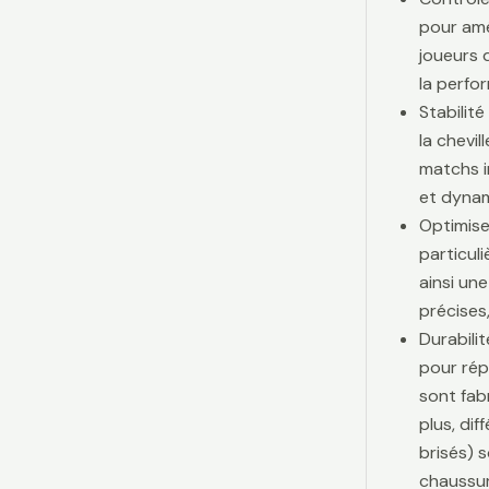
pour amé
joueurs d
la perfo
Stabilit
la chevi
matchs i
et dynam
Optimise
particul
ainsi une
précises,
Durabili
pour rép
sont fab
plus, di
brisés) 
chaussur