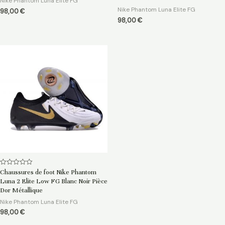
Nike Phantom Luna Elite FG
Nike Phantom Luna Elite FG
98,00
€
98,00
€
Note
Chaussures de foot Nike Phantom
0
Luna 2 Elite Low FG Blanc Noir Pièce
sur
5
Dor Métallique
Nike Phantom Luna Elite FG
98,00
€