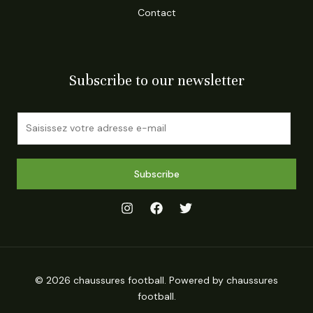
Contact
Subscribe to our newsletter
E
m
a
i
Subscribe
l
*
© 2026 chaussures football. Powered by chaussures
football.