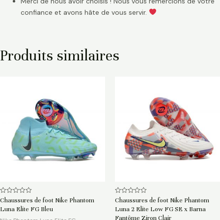
Merci de nous avoir choisis ! Nous vous remercions de votre
confiance et avons hâte de vous servir.
Produits similaires
Note
Note
Chaussures de foot Nike Phantom
Chaussures de foot Nike Phantom
0
0
Luna Elite FG Bleu
Luna 2 Elite Low FG SE x Barna
sur
sur
5
5
Fantôme Ziron Clair