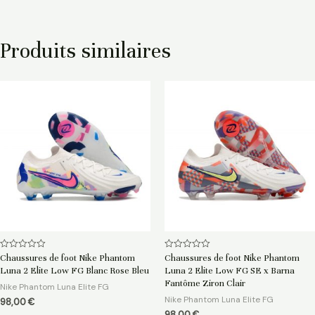
Produits similaires
Note
Note
Chaussures de foot Nike Phantom
Chaussures de foot Nike Phantom
0
0
Luna 2 Elite Low FG Blanc Rose Bleu
Luna 2 Elite Low FG SE x Barna
sur
sur
5
5
Fantôme Ziron Clair
Nike Phantom Luna Elite FG
Nike Phantom Luna Elite FG
98,00
€