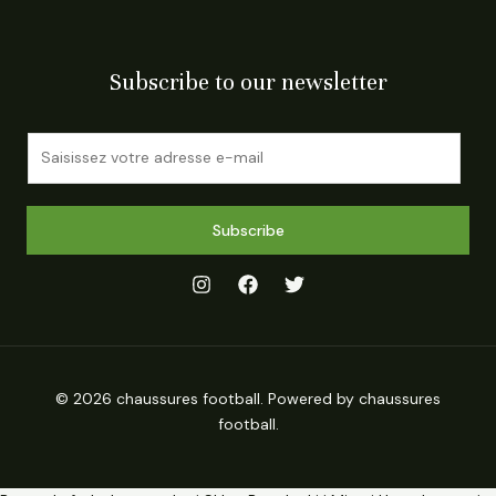
Subscribe to our newsletter
E
m
a
i
Subscribe
l
*
© 2026 chaussures football. Powered by chaussures
football.