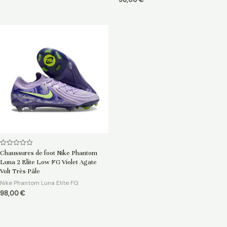
98,00
€
Note
Chaussures de foot Nike Phantom
0
Luna 2 Elite Low FG Violet Agate
sur
5
Volt Très Pâle
Nike Phantom Luna Elite FG
98,00
€