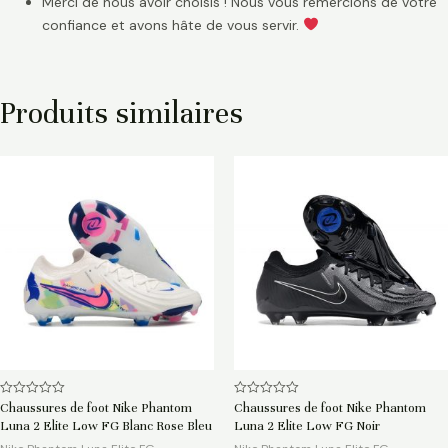
Merci de nous avoir choisis ! Nous vous remercions de votre
confiance et avons hâte de vous servir.
Produits similaires
Note
Note
Chaussures de foot Nike Phantom
Chaussures de foot Nike Phantom
0
0
Luna 2 Elite Low FG Blanc Rose Bleu
Luna 2 Elite Low FG Noir
sur
sur
5
5