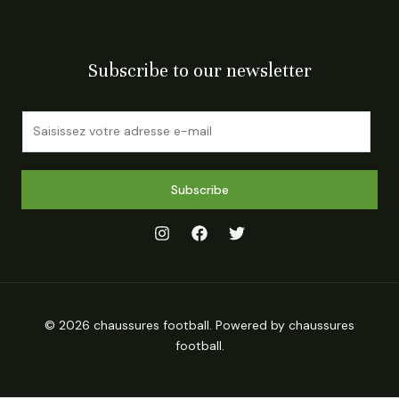
Subscribe to our newsletter
E
m
a
i
Subscribe
l
*
© 2026 chaussures football. Powered by chaussures
football.