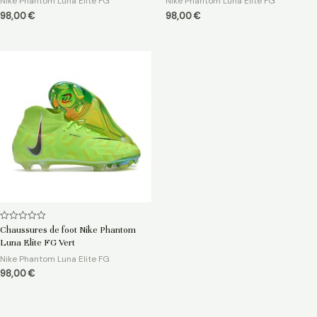
Nike Phantom Luna Elite FG
Nike Phantom Luna Elite FG
98,00
€
98,00
€
Note
Chaussures de foot Nike Phantom
0
Luna Elite FG Vert
sur
5
Nike Phantom Luna Elite FG
98,00
€