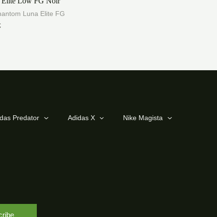
 Elite Low FG Noir
hantom Luna Elite FG
€
das Predator
Adidas X
Nike Magista
ribe