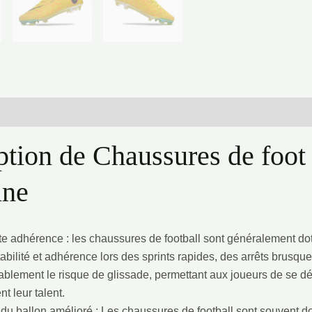
Informations complémentaires
Avis (0)
ption de Chaussures de foo
une
te adhérence : les chaussures de football sont généralement d
 stabilité et adhérence lors des sprints rapides, des arrêts brusq
blement le risque de glissade, permettant aux joueurs de se dép
t leur talent.
 du ballon amélioré : Les chaussures de football sont souvent d