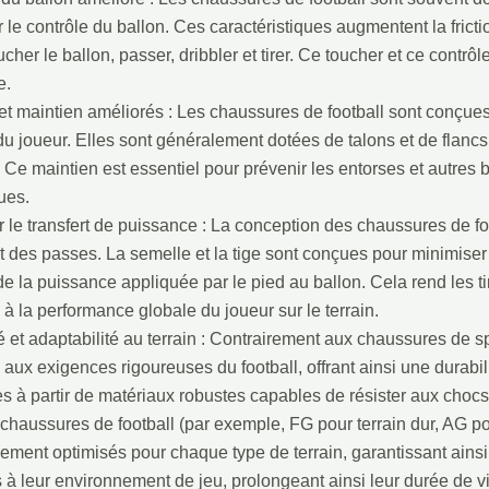
 le contrôle du ballon. Ces caractéristiques augmentent la fricti
cher le ballon, passer, dribbler et tirer. Ce toucher et ce contrô
e.
 et maintien améliorés : Les chaussures de football sont conçues p
du joueur. Elles sont généralement dotées de talons et de flanc
. Ce maintien est essentiel pour prévenir les entorses et autre
ues.
 le transfert de puissance : La conception des chaussures de foo
et des passes. La semelle et la tige sont conçues pour minimiser
de la puissance appliquée par le pied au ballon. Cela rend les ti
 à la performance globale du joueur sur le terrain.
é et adaptabilité au terrain : Contrairement aux chaussures de 
aux exigences rigoureuses du football, offrant ainsi une durabili
s à partir de matériaux robustes capables de résister aux chocs 
chaussures de football (par exemple, FG pour terrain dur, AG po
uement optimisés pour chaque type de terrain, garantissant ains
 à leur environnement de jeu, prolongeant ainsi leur durée de v