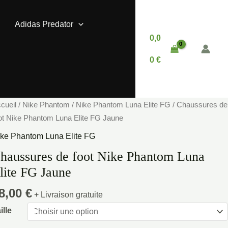
Adidas Predator
0,0
0
€
antité
cueil
/
Nike Phantom
/
Nike Phantom Luna Elite FG
/ Chaussures de
e
ot Nike Phantom Luna Elite FG Jaune
aussures
ke Phantom Luna Elite FG
e
haussures de foot Nike Phantom Luna
ot
lite FG Jaune
ke
hantom
8,00
€
+ Livraison gratuite
una
ite
ille
G