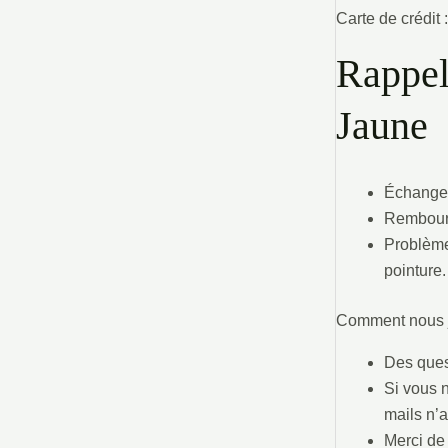
Carte de crédit 
Rappel
Jaune
Échanges
Rembours
Problèmes
pointure.
Comment nous j
Des quest
Si vous n
mails n’
Merci de