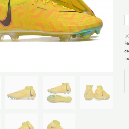
J
U
Ét
de
fo