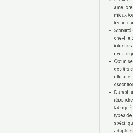
améliorer
mieux tou
techniqu
Stabilité
cheville 
intenses
dynamiq
Optimiser
des tirs 
efficace 
essentiel
Durabilit
répondre 
fabriquée
types de 
spécifiq
adaptées