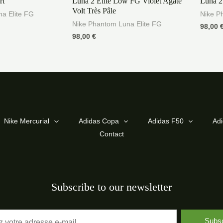
rt
Luna 2 Elite Low FG Violet Agate
Luna 2
sur
sur
5
5
Volt Très Pâle
a Elite FG
Nike P
Nike Phantom Luna Elite FG
98,00
98,00
€
Nike Mercurial
Adidas Copa
Adidas F50
Adi
Contact
Subscribe to our newsletter
Subsc