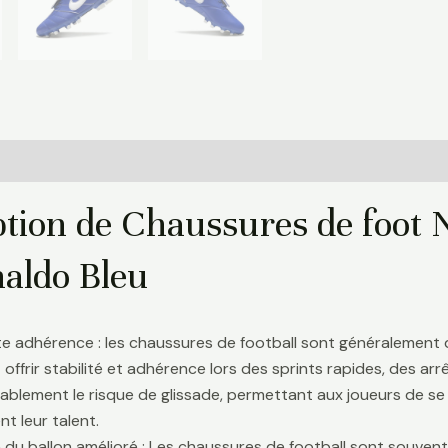
Informations complémentaires
Avis (0)
ption de Chaussures de foot 
aldo Bleu
te adhérence : les chaussures de football sont généralement
 offrir stabilité et adhérence lors des sprints rapides, des a
ablement le risque de glissade, permettant aux joueurs de se 
t leur talent.
 du ballon amélioré : Les chaussures de football sont souve