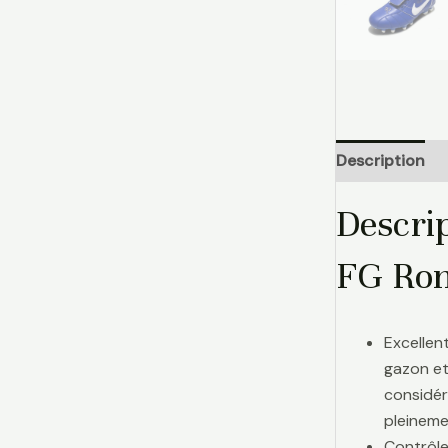
Description
Descri
FG Ron
Excellen
gazon et
considér
pleinemen
Contrôle