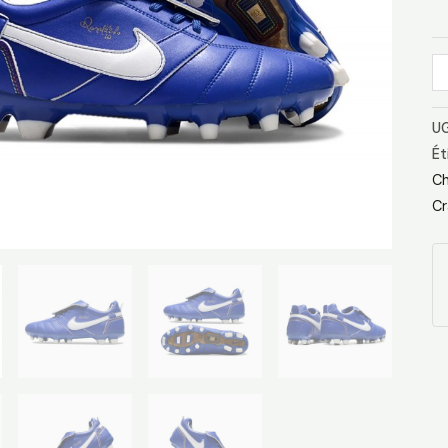
F
Ro
Bl
Bl
UG
Ét
Ch
Cr