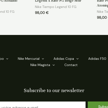
 FG Ronaldo
Legend X Elite FG Beige Noir
Elite F
sur
sur
5
5
Atomiq
Nike Tiempo Legend 10 FG
end 10 FG
Nike T
98,00
€
98,00
mpo
Nike Mercurial
Adidas Copa
Adidas F50
Nike Magista
Contact
Subscribe to our newsletter
Subs