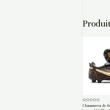
Produit
Note
Chaussures de f
0