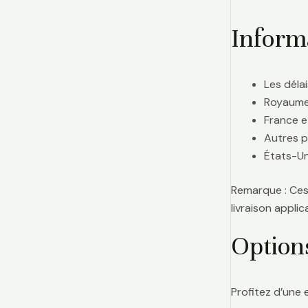
Informa
Les délai
Royaume-
France e
Autres p
États-Uni
Remarque : Ces 
livraison appl
Option
Profitez d’une 