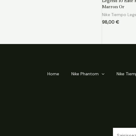
Legend 10 Elite
sur
5
Marron Or
Nike Tiempo Leg
98,00
€
Home
Nike Phantom
Nike Tie
E