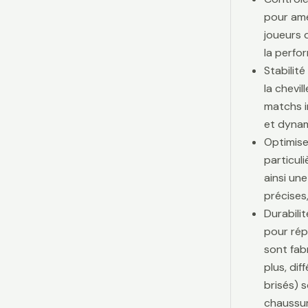
pour amé
joueurs d
la perfo
Stabilit
la chevi
matchs i
et dynam
Optimise
particul
ainsi une
précises,
Durabili
pour rép
sont fab
plus, di
brisés) 
chaussur