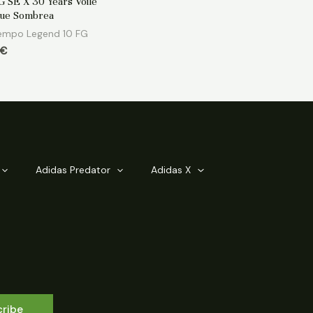
G SE X 30 Years Voile
ue Sombrea
iempo Legend 10 FG
€
Adidas Predator
Adidas X
cribe