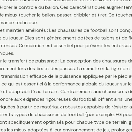
liorer le contrôle du ballon. Ces caractéristiques augmentent 
e mieux toucher le ballon, passer, dribbler et tirer. Ce touche
rmance technique.
é et maintien améliorés : Les chaussures de football sont conçu
lle du joueur. Elles sont généralement dotées de talons et de f
ntenses. Ce maintien est essentiel pour prévenir les entors
iques.
r le transfert de puissance : La conception des chaussures de
ièrement lors des tirs et des passes. La semelle et la tige son
 transmission efficace de la puissance appliquée par le pied au
 ce qui est essentiel à la performance globale du joueur sur le 
té et adaptabilité au terrain : Contrairement aux chaussures 
ondre aux exigences rigoureuses du football, offrant ainsi une 
riquées à partir de matériaux robustes capables de résister 
fférents types de chaussures de football (par exemple, FG pour
sont spécifiquement optimisés pour chaque type de terrain, g
es les mieux adaptées à leur environnement de jeu, prolongean