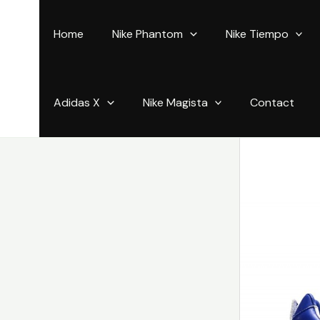
Aller
au
Home
Nike Phantom
Nike Tiempo
contenu
Adidas X
Nike Magista
Contact