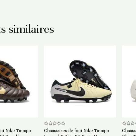
s similaires
Note
Note
oot Nike Tiempo
Chaussures de foot Nike Tiempo
Chauss
0
0