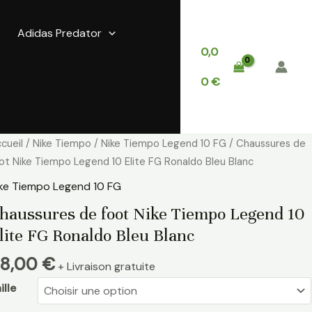
Adidas Predator
0,0
0
€
antité
cueil
/
Nike Tiempo
/
Nike Tiempo Legend 10 FG
/ Chaussures de
e
ot Nike Tiempo Legend 10 Elite FG Ronaldo Bleu Blanc
aussures
ke Tiempo Legend 10 FG
e
haussures de foot Nike Tiempo Legend 10
ot
lite FG Ronaldo Bleu Blanc
ke
iempo
8,00
€
+ Livraison gratuite
egend
ille
ite