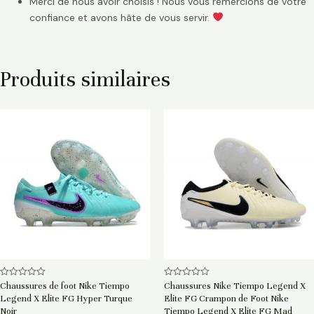
Merci de nous avoir choisis ! Nous vous remercions de votre
confiance et avons hâte de vous servir.
Produits similaires
Note
Note
Chaussures de foot Nike Tiempo
Chaussures Nike Tiempo Legend X
0
0
Legend X Elite FG Hyper Turque
Elite FG Crampon de Foot Nike
sur
sur
5
5
Noir
Tiempo Legend X Elite FG Mad