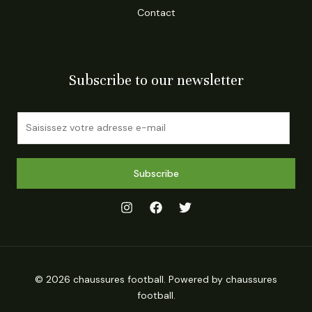
Contact
Subscribe to our newsletter
E
m
a
i
Subscribe
l
*
© 2026 chaussures football. Powered by chaussures
football.