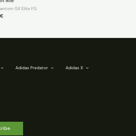
et Noir
hantom GX Elite FG
€
Adidas Predator
Adidas X
cribe