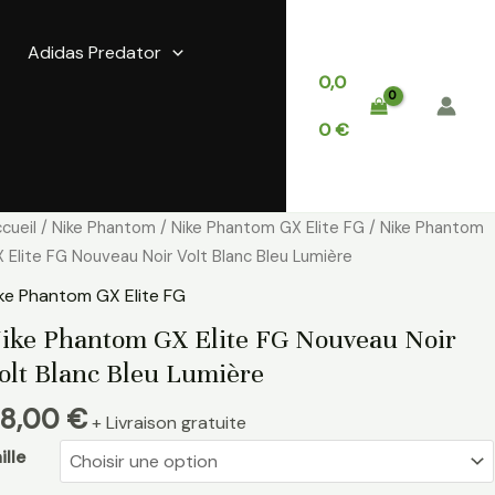
Adidas Predator
0,0
0
€
antité
cueil
/
Nike Phantom
/
Nike Phantom GX Elite FG
/ Nike Phantom
e
 Elite FG Nouveau Noir Volt Blanc Bleu Lumière
ke
ke Phantom GX Elite FG
hantom
ike Phantom GX Elite FG Nouveau Noir
X
olt Blanc Bleu Lumière
ite
G
8,00
€
+ Livraison gratuite
ouveau
ir
ille
lt