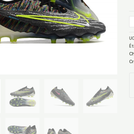
Bl
Bl
Lu
UG
Ét
Ch
Cr