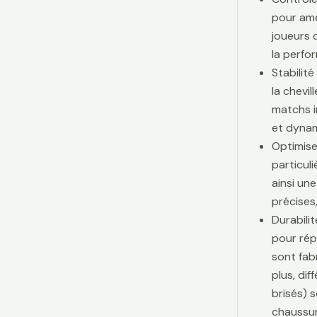
pour amé
joueurs d
la perfo
Stabilit
la chevi
matchs i
et dynam
Optimise
particul
ainsi une
précises,
Durabili
pour rép
sont fab
plus, di
brisés) 
chaussur