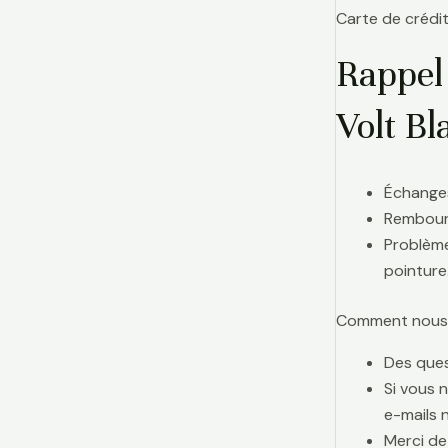
Carte de crédit
Rappel
Volt Bl
Échanges
Rembours
Problème
pointure
Comment nous j
Des ques
Si vous 
e-mails 
Merci de