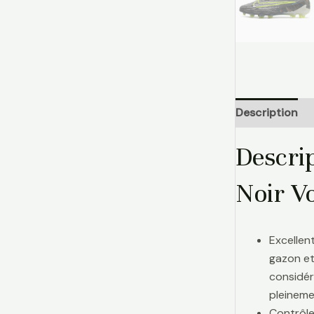
Description
Descri
Noir Vo
Excellen
gazon et
considér
pleinemen
Contrôle