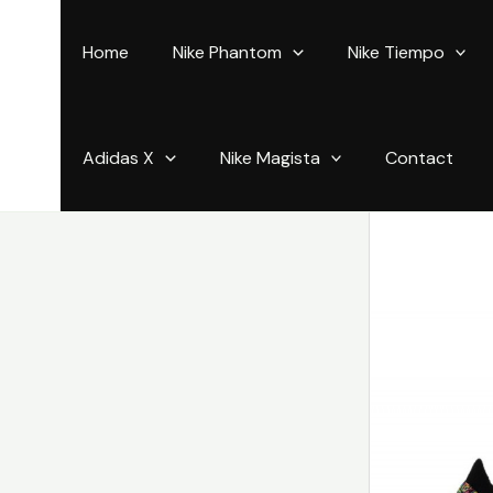
Aller
au
Home
Nike Phantom
Nike Tiempo
contenu
Adidas X
Nike Magista
Contact