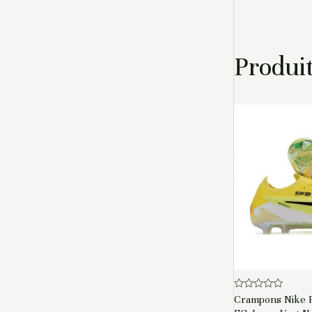
Produit
Note
Crampons Nike P
0