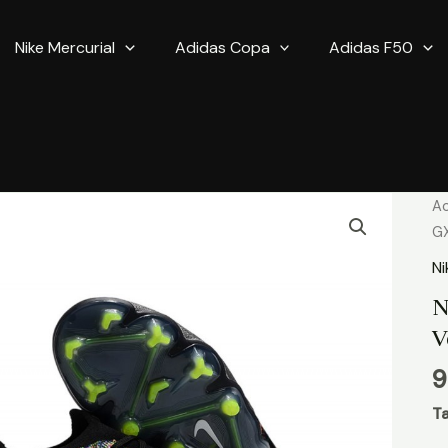
Nike Mercurial
Adidas Copa
Adidas F50
qu
Ac
d
GX
Ni
Ni
P
N
G
V
El
F
9
N
No
Ta
Vo