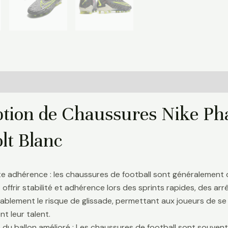
Informations complémentaires
Avis (0)
ption de Chaussures Nike P
lt Blanc
te adhérence : les chaussures de football sont généralement
 offrir stabilité et adhérence lors des sprints rapides, des a
ablement le risque de glissade, permettant aux joueurs de se 
t leur talent.
 du ballon amélioré : Les chaussures de football sont souve