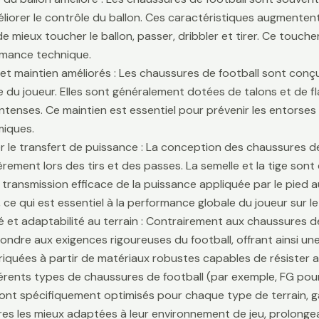
liorer le contrôle du ballon. Ces caractéristiques augmentent 
e mieux toucher le ballon, passer, dribbler et tirer. Ce touche
rmance technique.
é et maintien améliorés : Les chaussures de football sont conçu
lle du joueur. Elles sont généralement dotées de talons et de f
ntenses. Ce maintien est essentiel pour prévenir les entors
iques.
r le transfert de puissance : La conception des chaussures de
ièrement lors des tirs et des passes. La semelle et la tige son
 transmission efficace de la puissance appliquée par le pied au
 ce qui est essentiel à la performance globale du joueur sur le 
té et adaptabilité au terrain : Contrairement aux chaussures 
ondre aux exigences rigoureuses du football, offrant ainsi une 
riquées à partir de matériaux robustes capables de résister 
fférents types de chaussures de football (par exemple, FG pour
sont spécifiquement optimisés pour chaque type de terrain, g
es les mieux adaptées à leur environnement de jeu, prolongean