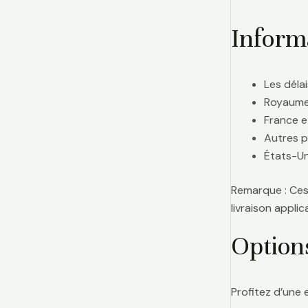
Informa
Les délai
Royaume-
France e
Autres p
États-Uni
Remarque : Ces 
livraison appl
Option
Profitez d’une 