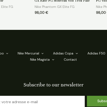
oir
GX Elite FG Nouveau Volt Très Pâle
FG Viol
sur
sur
5
5
Elite FG
Nike Phantom GX Elite FG
Nike P
98,00
€
98,00
mpo
Nike Mercurial
Adidas Copa
Adidas F50
Nike Magista
Contact
Subscribe to our newsletter
Subs