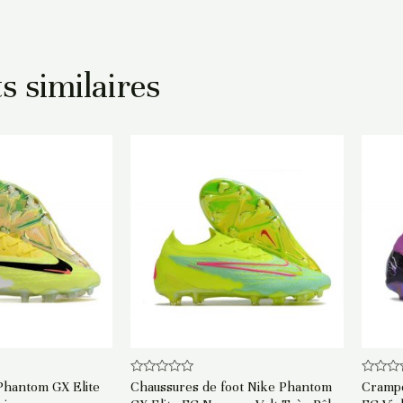
s similaires
Note
Note
hantom GX Elite
Chaussures de foot Nike Phantom
Crampo
0
0