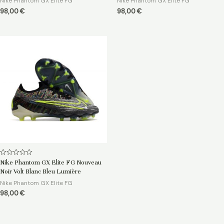
Nike Phantom GX Elite FG
Nike Phantom GX Elite FG
98,00
€
98,00
€
Note
Nike Phantom GX Elite FG Nouveau
0
Noir Volt Blanc Bleu Lumière
sur
5
Nike Phantom GX Elite FG
98,00
€