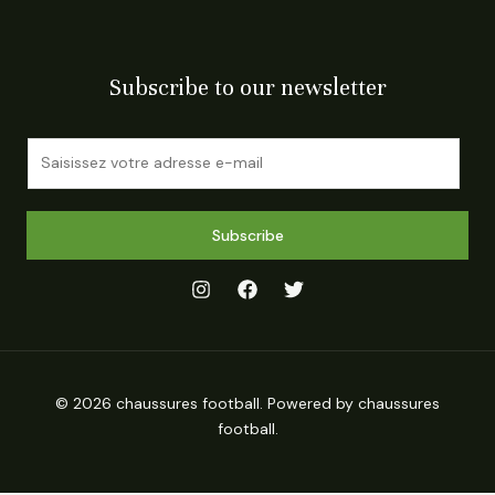
Subscribe to our newsletter
E
m
a
i
Subscribe
l
*
© 2026 chaussures football. Powered by chaussures
football.