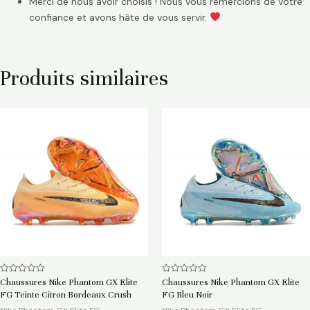
Merci de nous avoir choisis ! Nous vous remercions de votre
confiance et avons hâte de vous servir.
Produits similaires
Note
Note
Chaussures Nike Phantom GX Elite
Chaussures Nike Phantom GX Elite
0
0
FG Teinte Citron Bordeaux Crush
FG Bleu Noir
sur
sur
5
5