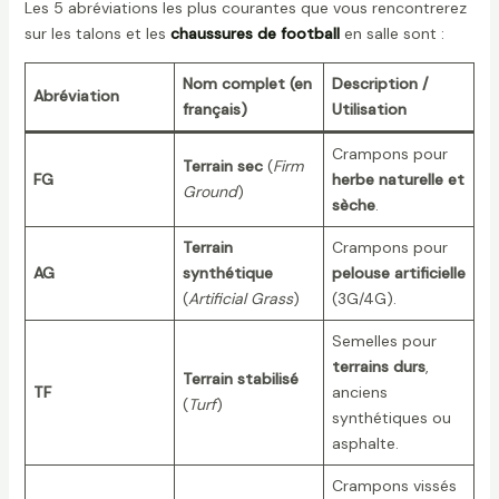
Les 5 abréviations les plus courantes que vous rencontrerez
sur les talons et les
chaussures de football
en salle sont :
Nom complet (en
Description /
Abréviation
français)
Utilisation
Crampons pour
Terrain sec
(
Firm
FG
herbe naturelle et
Ground
)
sèche
.
Terrain
Crampons pour
AG
synthétique
pelouse artificielle
(
Artificial Grass
)
(3G/4G).
Semelles pour
terrains durs
,
Terrain stabilisé
TF
anciens
(
Turf
)
synthétiques ou
asphalte.
Crampons vissés