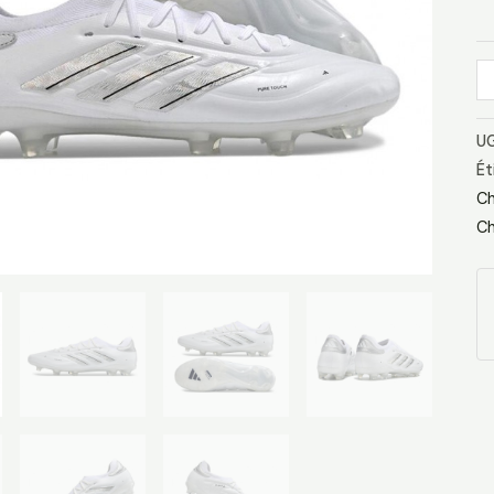
Bl
Ar
M
UG
Ét
Ch
Ch