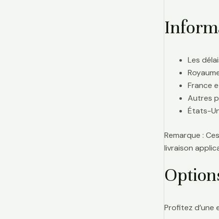
Informa
Les délai
Royaume-
France e
Autres p
États-Uni
Remarque : Ces 
livraison appl
Option
Profitez d’une 