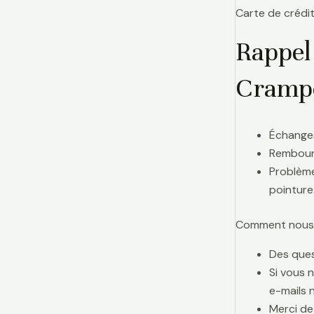
Carte de crédit
Rappel 
Crampo
Échanges
Rembours
Problème
pointure
Comment nous j
Des ques
Si vous 
e-mails 
Merci de