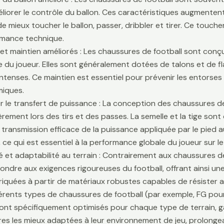
liorer le contrôle du ballon. Ces caractéristiques augmentent 
e mieux toucher le ballon, passer, dribbler et tirer. Ce touche
rmance technique.
é et maintien améliorés : Les chaussures de football sont conçu
lle du joueur. Elles sont généralement dotées de talons et de f
ntenses. Ce maintien est essentiel pour prévenir les entors
iques.
r le transfert de puissance : La conception des chaussures de
ièrement lors des tirs et des passes. La semelle et la tige son
 transmission efficace de la puissance appliquée par le pied au
 ce qui est essentiel à la performance globale du joueur sur le 
té et adaptabilité au terrain : Contrairement aux chaussures 
ondre aux exigences rigoureuses du football, offrant ainsi une 
riquées à partir de matériaux robustes capables de résister 
fférents types de chaussures de football (par exemple, FG pour
sont spécifiquement optimisés pour chaque type de terrain, g
es les mieux adaptées à leur environnement de jeu, prolongean