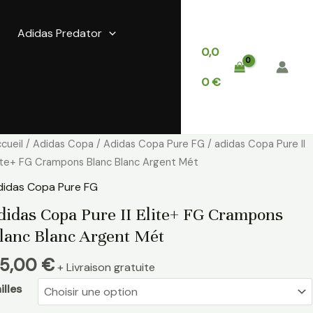
Adidas Predator
0,0
0
€
antité
cueil
/
Adidas Copa
/
Adidas Copa Pure FG
/ adidas Copa Pure II
e
ite+ FG Crampons Blanc Blanc Argent Mét
idas
didas Copa Pure FG
opa
didas Copa Pure II Elite+ FG Crampons
re
lanc Blanc Argent Mét
ite+
5,00
€
+ Livraison gratuite
G
rampons
illes
anc