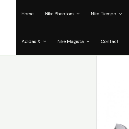
Aller
au
Home
Nike Phantom
Nike Tiempo
contenu
Adidas X
Nike Magista
Contact