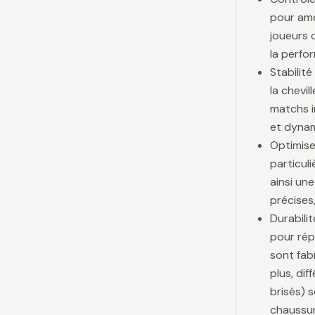
pour amé
joueurs d
la perfo
Stabilit
la chevi
matchs i
et dynam
Optimise
particul
ainsi une
précises,
Durabili
pour rép
sont fab
plus, di
brisés) 
chaussur