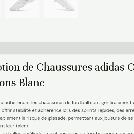
Informations complémentaires
Avis (0)
ption de Chaussures adidas C
ns Blanc
te adhérence : les chaussures de football sont généralement
 offrir stabilité et adhérence lors des sprints rapides, des a
ablement le risque de glissade, permettant aux joueurs de se 
t leur talent.
 du ballon amélioré : Les chaussures de football sont souve