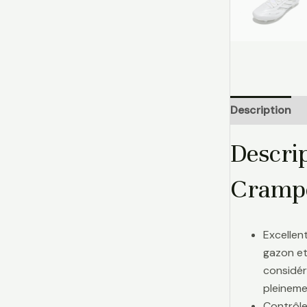
Description
Descri
Crampo
Excellen
gazon et
considér
pleinemen
Contrôle