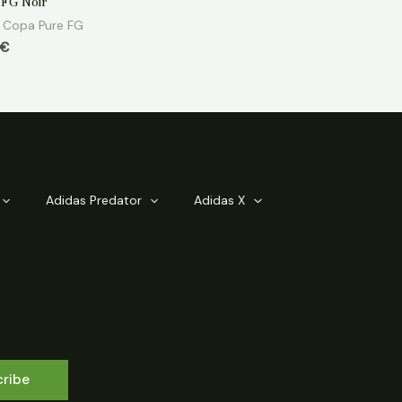
 FG Noir
 Copa Pure FG
€
Adidas Predator
Adidas X
cribe