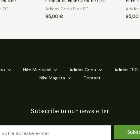
les Noir
Crampons Noir Carbone Gris
Pure +
sur
sur
5
5
e FG
Adidas Copa Pure FG
Adidas
95,00
€
95,00
mpo
Nike Mercurial
Adidas Copa
Adidas F50
Nike Magista
Contact
Subscribe to our newsletter
Subs