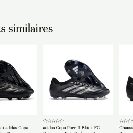
s similaires
Note
Note
ot adidas Copa
adidas Copa Pure II Elite+ FG
Chauss
0
0