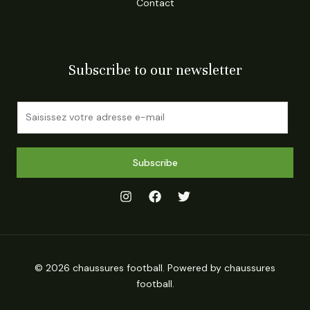
Contact
Subscribe to our newsletter
E
m
a
i
Subscribe
l
*
© 2026 chaussures football. Powered by chaussures
football.