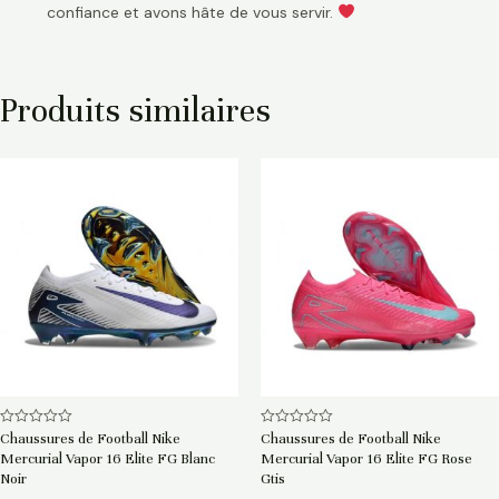
confiance et avons hâte de vous servir.
Produits similaires
Note
Note
Chaussures de Football Nike
Chaussures de Football Nike
0
0
Mercurial Vapor 16 Elite FG Blanc
Mercurial Vapor 16 Elite FG Rose
sur
sur
5
5
Noir
Gtis