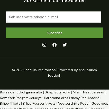
Subscribe to our newsletter
E
m
a
i
Subscribe
l
*
© 2026 chaussures football. Powered by chaussures
football.
Botas de futbol gama alta
|
Sklep Buty korki
|
Miami Heat Jerseys
|
New York Rangers Jerseys
|
Barcelona dres
|
dresy Real Madrid
|
Billige Trikots
|
Billige Fussballtrikots
|
Voetbalshirts Kopen Goedkoop
|
Kopen voetbalshirts online
|
Goedkope voetbaltenues kinderen
|