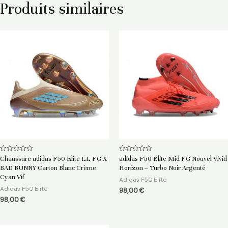
Produits similaires
Note
Note
Chaussure adidas F50 Elite LL FG X
adidas F50 Elite Mid FG Nouvel Vivid
0
0
BAD BUNNY Carton Blanc Crème
Horizon – Turbo Noir Argenté
sur
sur
5
5
Cyan Vif
Adidas F50 Elite
Adidas F50 Elite
98,00
€
98,00
€