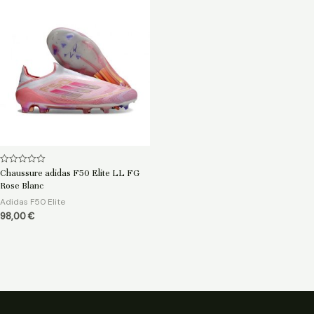
Note
Chaussure adidas F50 Elite LL FG
0
Rose Blanc
sur
5
Adidas F50 Elite
98,00
€