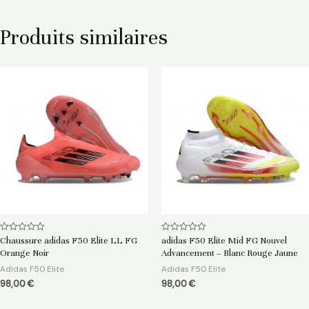
Produits similaires
Note
Note
Chaussure adidas F50 Elite LL FG
adidas F50 Elite Mid FG Nouvel
0
0
Orange Noir
Advancement – Blanc Rouge Jaune
sur
sur
5
5
Adidas F50 Elite
Adidas F50 Elite
98,00
€
98,00
€