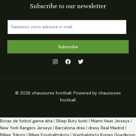
Subscribe to our newsletter
E
m
a
i
Subscribe
l
*
© 2026 chaussures football. Powered by chaussures
football.
Botas de futbol gama alta
|
Sklep Buty korki
|
Miami Heat Jerseys
|
New York Rangers Jerseys
|
Barcelona dres
|
dresy Real Madrid
|
Billige Trikots
|
Billige Fussballtrikots
|
Voetbalshirts Kopen Goedkoop