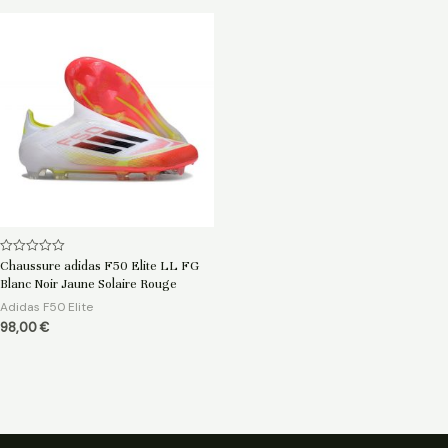
Note
Chaussure adidas F50 Elite LL FG
0
Blanc Noir Jaune Solaire Rouge
sur
5
Adidas F50 Elite
98,00
€