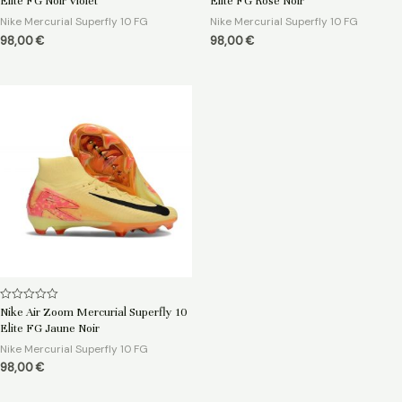
Elite FG Noir Violet
Elite FG Rose Noir
sur
sur
5
5
Nike Mercurial Superfly 10 FG
Nike Mercurial Superfly 10 FG
98,00
€
98,00
€
Note
Nike Air Zoom Mercurial Superfly 10
0
Elite FG Jaune Noir
sur
5
Nike Mercurial Superfly 10 FG
98,00
€