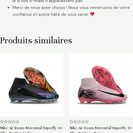
le si nos e-mails n’apparaissent pas.
Merci de nous avoir choisis ! Nous vous remercions de votre
confiance et avons hâte de vous servir.
Produits similaires
Note
Note
Nike Air Zoom Mercurial Superfly 10
Nike Air Zoom Mercurial Superfly 10
0
0