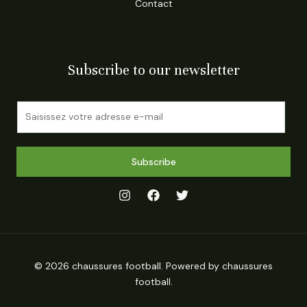
Contact
Subscribe to our newsletter
E
m
a
i
Subscribe
l
*
© 2026 chaussures football. Powered by chaussures
football.