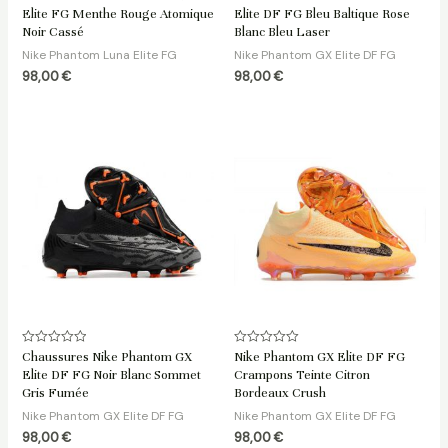
0
0
Elite FG Menthe Rouge Atomique
Elite DF FG Bleu Baltique Rose
sur
sur
5
5
Noir Cassé
Blanc Bleu Laser
Nike Phantom Luna Elite FG
Nike Phantom GX Elite DF FG
98,00
€
98,00
€
Note
Note
Chaussures Nike Phantom GX
Nike Phantom GX Elite DF FG
0
0
Elite DF FG Noir Blanc Sommet
Crampons Teinte Citron
sur
sur
5
5
Gris Fumée
Bordeaux Crush
Nike Phantom GX Elite DF FG
Nike Phantom GX Elite DF FG
98,00
€
98,00
€