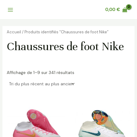
Trié
Aller
Main
du
0,00
€
au
plus
récent
Menu
contenu
au
plus
ancien
Accueil
/ Produits identifiés “Chaussures de foot Nike”
Chaussures de foot Nike
Affichage de 1–9 sur 341 résultats