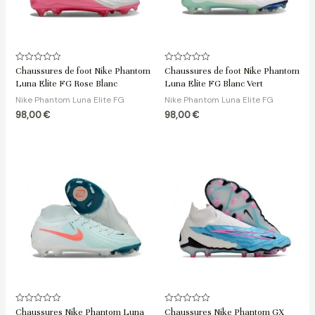
Note
Note
Chaussures de foot Nike Phantom
Chaussures de foot Nike Phantom
0
0
Luna Elite FG Rose Blanc
Luna Elite FG Blanc Vert
sur
sur
5
5
Nike Phantom Luna Elite FG
Nike Phantom Luna Elite FG
98,00
€
98,00
€
Note
Note
Chaussures Nike Phantom Luna
Chaussures Nike Phantom GX