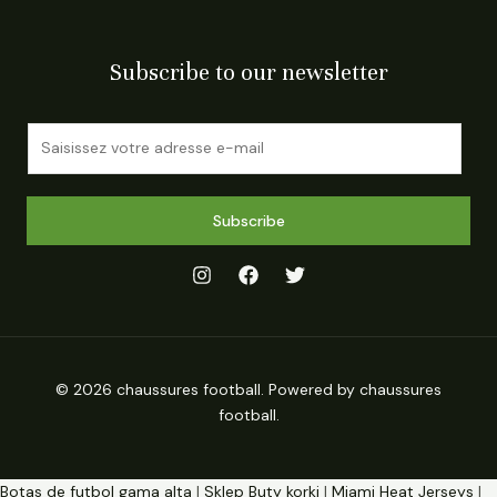
Subscribe to our newsletter
E
m
a
i
Subscribe
l
*
© 2026 chaussures football. Powered by chaussures
football.
Botas de futbol gama alta
|
Sklep Buty korki
|
Miami Heat Jerseys
|