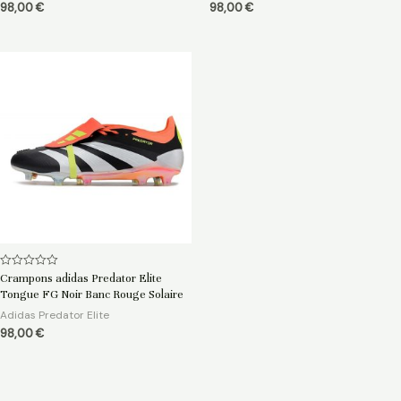
98,00
€
98,00
€
Note
Crampons adidas Predator Elite
0
Tongue FG Noir Banc Rouge Solaire
sur
5
Adidas Predator Elite
98,00
€