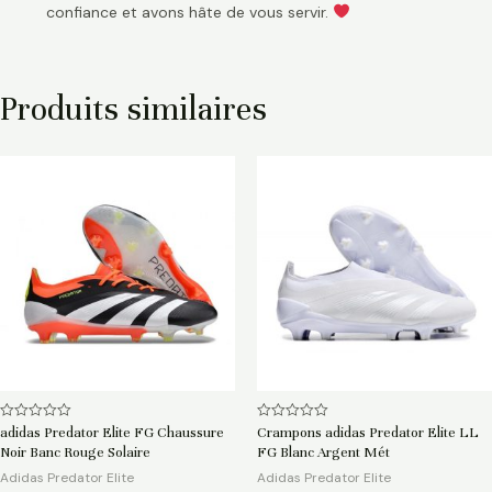
confiance et avons hâte de vous servir.
Produits similaires
Note
Note
adidas Predator Elite FG Chaussure
Crampons adidas Predator Elite LL
0
0
Noir Banc Rouge Solaire
FG Blanc Argent Mét
sur
sur
5
5
Adidas Predator Elite
Adidas Predator Elite