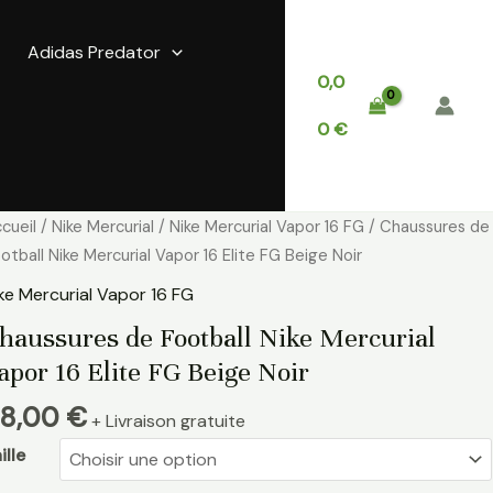
Adidas Predator
0,0
0
€
antité
cueil
/
Nike Mercurial
/
Nike Mercurial Vapor 16 FG
/ Chaussures de
e
otball Nike Mercurial Vapor 16 Elite FG Beige Noir
aussures
ke Mercurial Vapor 16 FG
e
haussures de Football Nike Mercurial
otball
apor 16 Elite FG Beige Noir
ke
rcurial
8,00
€
+ Livraison gratuite
apor
ille
ite