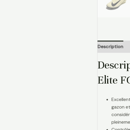
Description
Descri
Elite F
Excellen
gazon et
considér
pleinemen
Contrôle