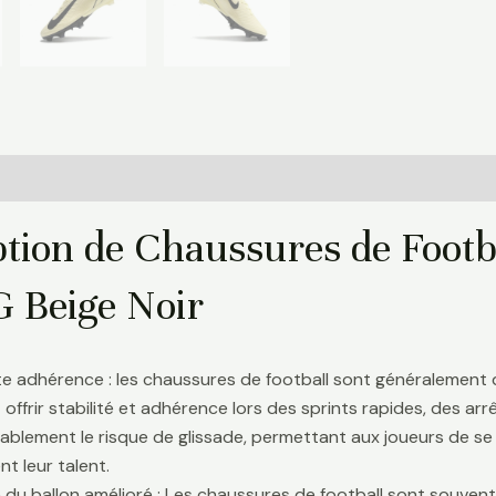
Informations complémentaires
Avis (0)
ption de Chaussures de Footb
G Beige Noir
te adhérence : les chaussures de football sont généralement
 offrir stabilité et adhérence lors des sprints rapides, des a
ablement le risque de glissade, permettant aux joueurs de se 
t leur talent.
 du ballon amélioré : Les chaussures de football sont souve