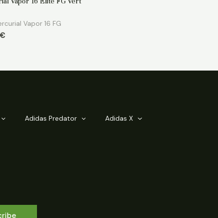
ial Vapor 16 Elite FG Vert
rcurial Vapor 16 FG
€
Adidas Predator
Adidas X
cribe