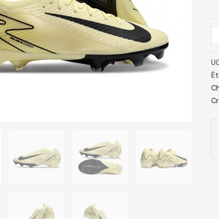
F
Be
No
UG
Ét
Ch
Cr