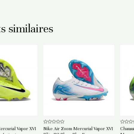
s similaires
Note
Note
ercurial Vapor XVI
Nike Air Zoom Mercurial Vapor XVI
Chauss
0
0