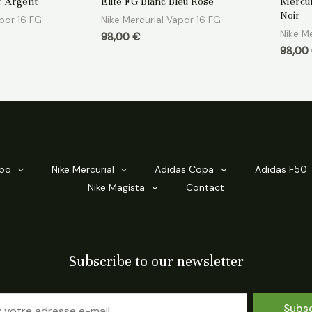
ir Argent
Elite FG Blanc Bleu Rose
Mercur
sur
sur
5
5
Noir
apor 16 FG
Nike Mercurial Vapor 16 FG
Nike Me
98,00
€
98,00
mpo
Nike Mercurial
Adidas Copa
Adidas F50
Nike Magista
Contact
Subscribe to our newsletter
Subs