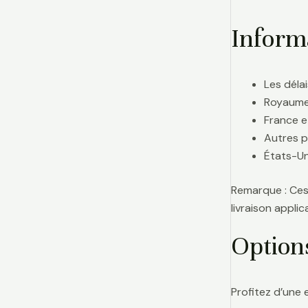
Informa
Les délai
Royaume-
France e
Autres p
États-Uni
Remarque : Ces 
livraison appl
Option
Profitez d’une 