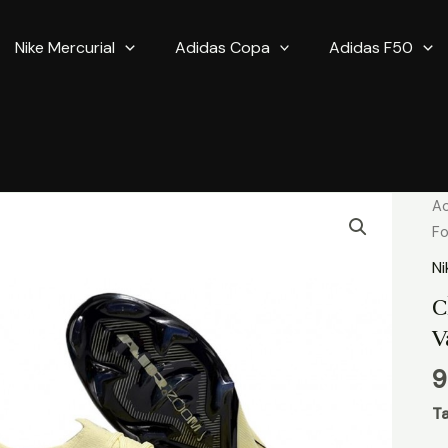
Nike Mercurial
Adidas Copa
Adidas F50
qu
Ac
d
Fo
Ch
Ni
d
C
Fo
V
Ni
Me
9
V
16
Ta
El