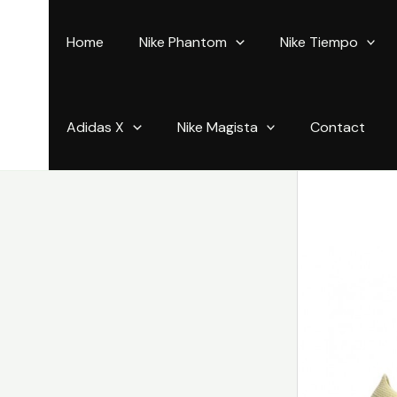
Aller
au
Home
Nike Phantom
Nike Tiempo
contenu
Adidas X
Nike Magista
Contact