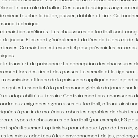
liorer le contrôle du ballon. Ces caractéristiques augmentent 
e mieux toucher le ballon, passer, dribbler et tirer. Ce touche
rmance technique.
é et maintien améliorés : Les chaussures de football sont conçu
lle du joueur. Elles sont généralement dotées de talons et de f
ntenses. Ce maintien est essentiel pour prévenir les entors
iques.
r le transfert de puissance : La conception des chaussures de
ièrement lors des tirs et des passes. La semelle et la tige son
 transmission efficace de la puissance appliquée par le pied au
 ce qui est essentiel à la performance globale du joueur sur le 
té et adaptabilité au terrain : Contrairement aux chaussures 
ondre aux exigences rigoureuses du football, offrant ainsi une 
riquées à partir de matériaux robustes capables de résister 
fférents types de chaussures de football (par exemple, FG pour
sont spécifiquement optimisés pour chaque type de terrain, g
es les mieux adaptées à leur environnement de jeu, prolongean