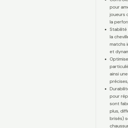
pour amé
joueurs d
la perfo
Stabilit
la chevi
matchs i
et dynam
Optimise
particul
ainsi une
précises,
Durabili
pour rép
sont fab
plus, di
brisés) 
chaussur