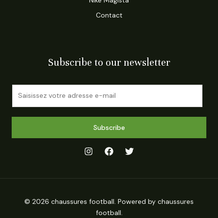
Contact
Subscribe to our newsletter
E
m
a
i
Subscribe
l
*
© 2026 chaussures football. Powered by chaussures
football.