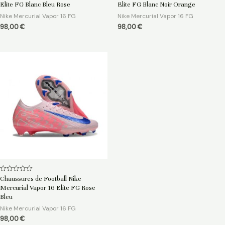
0
0
Elite FG Blanc Bleu Rose
Elite FG Blanc Noir Orange
sur
sur
5
5
Nike Mercurial Vapor 16 FG
Nike Mercurial Vapor 16 FG
98,00
€
98,00
€
Note
Chaussures de Football Nike
0
Mercurial Vapor 16 Elite FG Rose
sur
5
Bleu
Nike Mercurial Vapor 16 FG
98,00
€