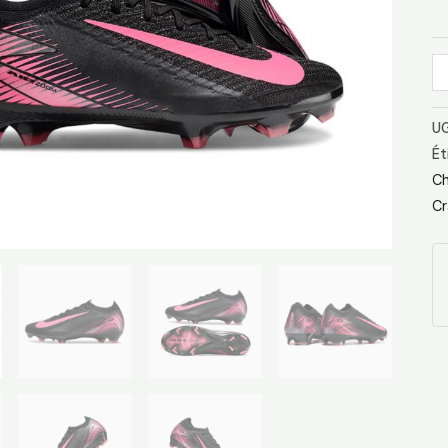
F
No
R
UG
Ét
Ch
Cr