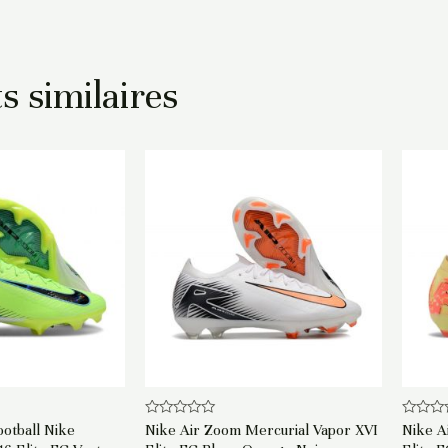
s similaires
Note
Note
otball Nike
Nike Air Zoom Mercurial Vapor XVI
Nike A
0
0