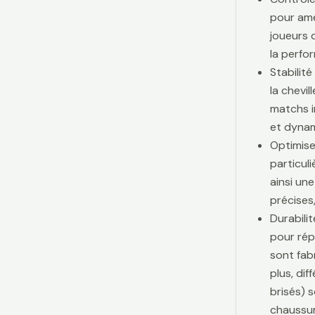
pour amé
joueurs d
la perfo
Stabilit
la chevi
matchs i
et dynam
Optimise
particul
ainsi une
précises,
Durabili
pour rép
sont fab
plus, di
brisés) 
chaussur