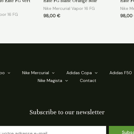
16 Elite FG Vert
Elite FG Blanc Orange Noir
Elite 
sur
sur
5
5
Nike Mercurial Vapor 16 FG
Nike Me
apor 16 FG
98,00
€
98,00
mpo
Nike Mercurial
Adidas Copa
Adidas F50
Nike Magista
Contact
Subscribe to our newsletter
Subs