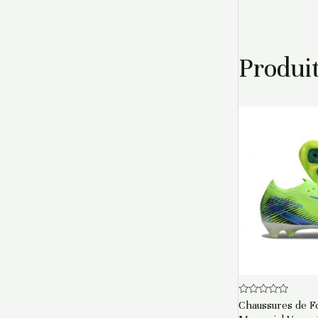
Produit
Note
Chaussures de Fo
0