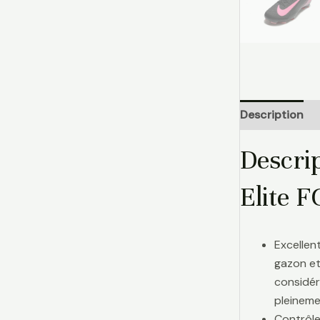
Description
Descri
Elite F
Excellen
gazon et
considér
pleinemen
Contrôle