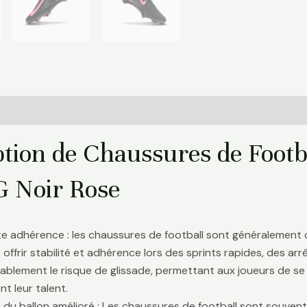
Informations complémentaires
Avis (0)
ption de Chaussures de Footb
G Noir Rose
te adhérence : les chaussures de football sont généralement
 offrir stabilité et adhérence lors des sprints rapides, des a
ablement le risque de glissade, permettant aux joueurs de se 
t leur talent.
 du ballon amélioré : Les chaussures de football sont souve