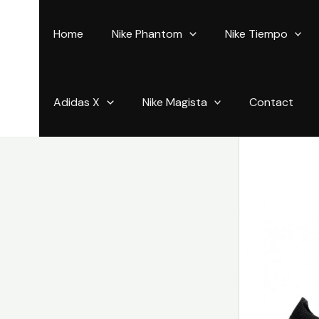
Aller
au
Home
Nike Phantom
Nike Tiempo
contenu
Adidas X
Nike Magista
Contact