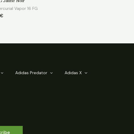
FG Jaune Noir
rcurial Vapor 16 FG
€
Adidas Predator
Adidas X
cribe