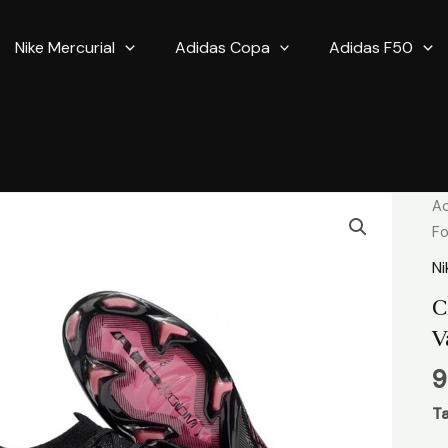
Nike Mercurial
Adidas Copa
Adidas F50
qu
Ac
d
Fo
Ch
Ni
d
C
Fo
V
Ni
Me
9
V
16
Ta
El