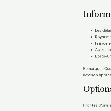
Informa
Les délai
Royaume-
France e
Autres p
États-Uni
Remarque : Ces 
livraison appl
Option
Profitez d’une 