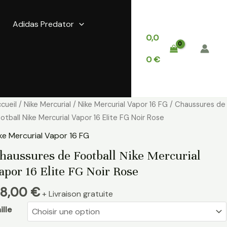
Adidas Predator
0,0
0
€
antité
cueil
/
Nike Mercurial
/
Nike Mercurial Vapor 16 FG
/ Chaussures de
e
otball Nike Mercurial Vapor 16 Elite FG Noir Rose
aussures
ke Mercurial Vapor 16 FG
e
haussures de Football Nike Mercurial
otball
apor 16 Elite FG Noir Rose
ke
rcurial
8,00
€
+ Livraison gratuite
apor
ille
ite