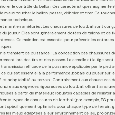
liorer le contrôle du ballon. Ces caractéristiques augmentent 
e mieux toucher le ballon, passer, dribbler et tirer. Ce touche
rmance technique.
é et maintien améliorés : Les chaussures de football sont conçu
lle du joueur. Elles sont généralement dotées de talons et de f
ntenses. Ce maintien est essentiel pour prévenir les entors
iques.
r le transfert de puissance : La conception des chaussures de
ièrement lors des tirs et des passes. La semelle et la tige son
 transmission efficace de la puissance appliquée par le pied au
 ce qui est essentiel à la performance globale du joueur sur le 
té et adaptabilité au terrain : Contrairement aux chaussures 
ondre aux exigences rigoureuses du football, offrant ainsi une 
riquées à partir de matériaux robustes capables de résister 
fférents types de chaussures de football (par exemple, FG pour
sont spécifiquement optimisés pour chaque type de terrain, g
es les mieux adaptées à leur environnement de jeu, prolongean