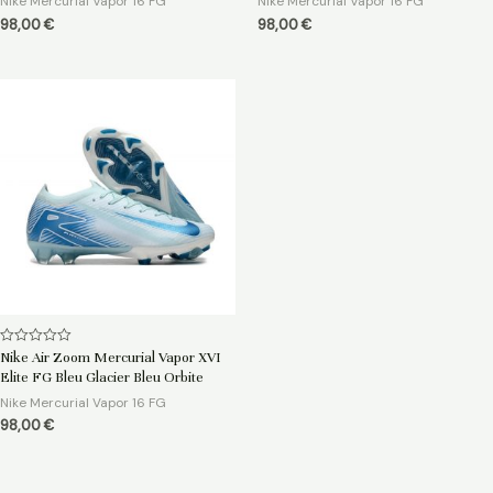
Nike Mercurial Vapor 16 FG
Nike Mercurial Vapor 16 FG
98,00
€
98,00
€
Note
Nike Air Zoom Mercurial Vapor XVI
0
Elite FG Bleu Glacier Bleu Orbite
sur
5
Nike Mercurial Vapor 16 FG
98,00
€