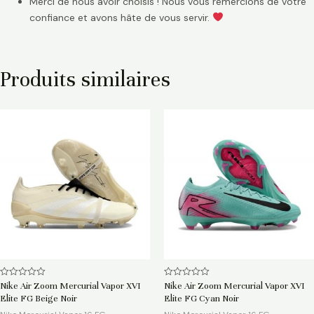
Merci de nous avoir choisis ! Nous vous remercions de votre
confiance et avons hâte de vous servir.
Produits similaires
Note
Note
Nike Air Zoom Mercurial Vapor XVI
Nike Air Zoom Mercurial Vapor XVI
0
0
Elite FG Beige Noir
Elite FG Cyan Noir
sur
sur
5
5