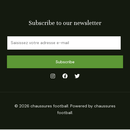
Subscribe to our newsletter
E
m
a
i
Subscribe
l
*
© 2026 chaussures football. Powered by chaussures
football.