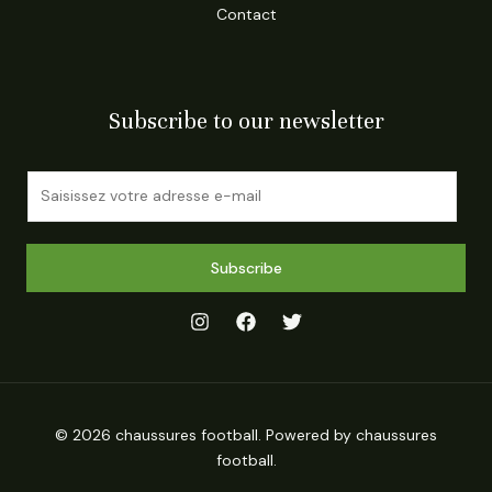
Contact
Subscribe to our newsletter
E
m
a
i
Subscribe
l
*
© 2026 chaussures football. Powered by chaussures
football.