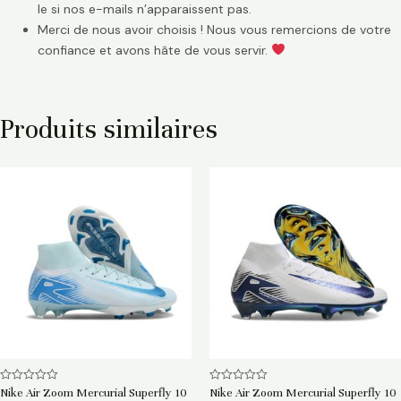
le si nos e-mails n’apparaissent pas.
Merci de nous avoir choisis ! Nous vous remercions de votre
confiance et avons hâte de vous servir.
Produits similaires
Note
Note
Nike Air Zoom Mercurial Superfly 10
Nike Air Zoom Mercurial Superfly 10