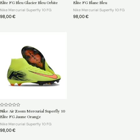
0
0
Elite FG Bleu Glacier Bleu Orbite
Elite FG Blanc Bleu
sur
sur
5
5
Nike Mercurial Superfly 10 FG
Nike Mercurial Superfly 10 FG
98,00
€
98,00
€
Note
Nike Air Zoom Mercurial Superfly 10
0
Elite FG Jaune Orange
sur
5
Nike Mercurial Superfly 10 FG
98,00
€