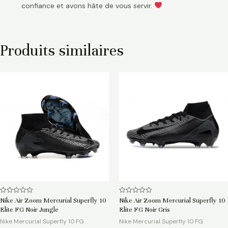
confiance et avons hâte de vous servir.
Produits similaires
Note
Note
Nike Air Zoom Mercurial Superfly 10
Nike Air Zoom Mercurial Superfly 10
0
0
Elite FG Noir Jungle
Elite FG Noir Gris
sur
sur
5
5
Nike Mercurial Superfly 10 FG
Nike Mercurial Superfly 10 FG