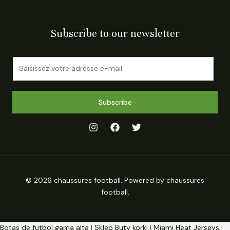
Subscribe to our newsletter
E
m
a
i
Subscribe
l
*
© 2026 chaussures football. Powered by chaussures
football.
Botas de futbol gama alta
|
Sklep Buty korki
|
Miami Heat Jerseys
|