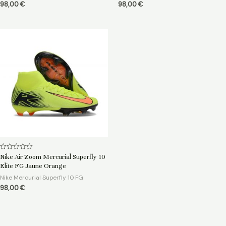
98,00
€
98,00
€
Note
Nike Air Zoom Mercurial Superfly 10
0
Elite FG Jaune Orange
sur
5
Nike Mercurial Superfly 10 FG
98,00
€