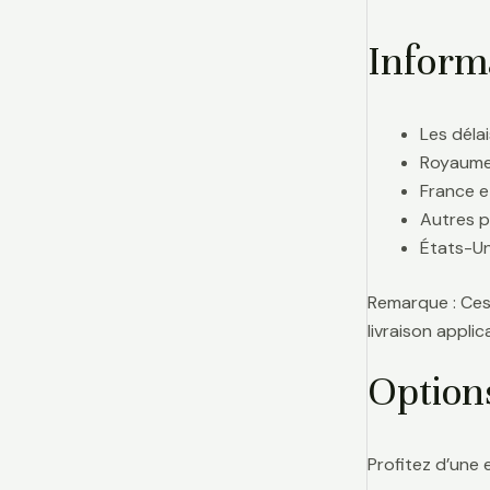
Informa
Les délai
Royaume-
France e
Autres p
États-Uni
Remarque : Ces 
livraison appl
Option
Profitez d’une 