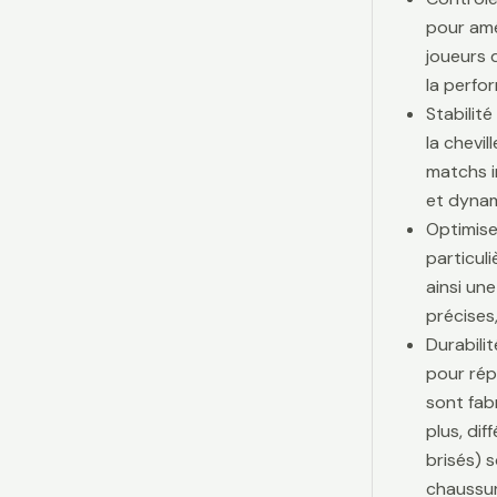
pour amé
joueurs d
la perfo
Stabilit
la chevi
matchs i
et dynam
Optimise
particul
ainsi une
précises,
Durabili
pour rép
sont fab
plus, di
brisés) 
chaussur