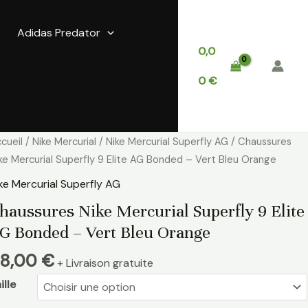
Adidas Predator
0,0
0
€
antité
cueil
/
Nike Mercurial
/
Nike Mercurial Superfly AG
/ Chaussures
e
ke Mercurial Superfly 9 Elite AG Bonded – Vert Bleu Orange
aussures
ke Mercurial Superfly AG
ke
haussures Nike Mercurial Superfly 9 Elite
rcurial
G Bonded – Vert Bleu Orange
perfly
8,00
€
+ Livraison gratuite
ite
G
ille
onded