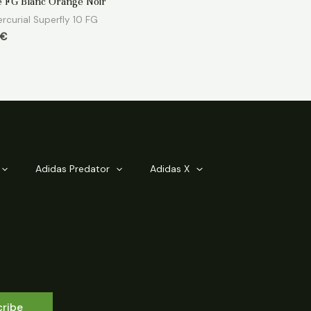
te FG Blanc Orange Noir
rcurial Superfly 10 FG
€
Adidas Predator
Adidas X
cribe