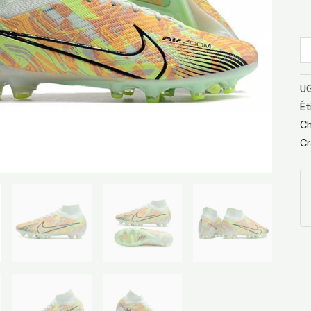
-
Ve
Bl
O
UG
Ét
Ch
Cr