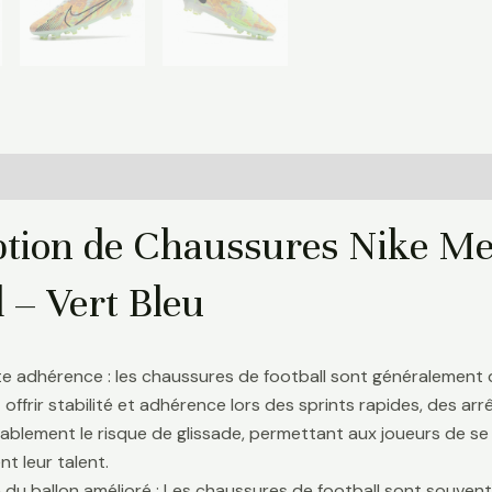
Informations complémentaires
Avis (0)
ption de Chaussures Nike Mer
 – Vert Bleu
te adhérence : les chaussures de football sont généralement
 offrir stabilité et adhérence lors des sprints rapides, des a
ablement le risque de glissade, permettant aux joueurs de se 
t leur talent.
 du ballon amélioré : Les chaussures de football sont souve