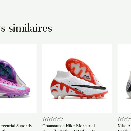
s similaires
Note
Note
rcurial Superfly
Chaussures Nike Mercurial
Nike A
0
0