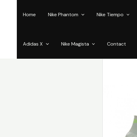
Aller
au
Home
Nike Phantom
Nike Tiempo
contenu
Adidas X
Nike Magista
Contact