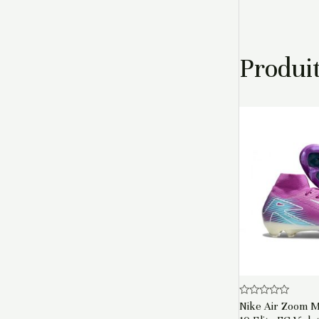
Produit
Note
Nike Air Zoom Me
0