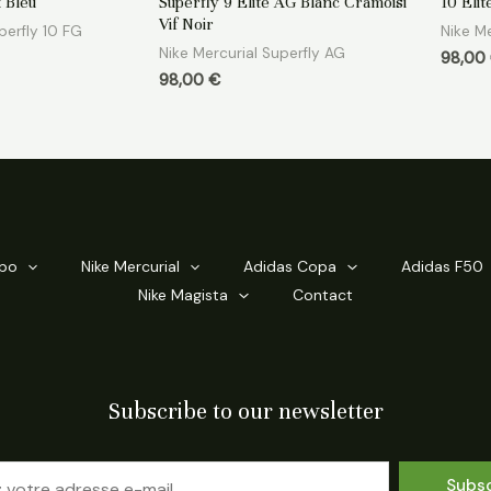
t Bleu
Superfly 9 Elite AG Blanc Cramoisi
10 Eli
sur
sur
5
5
Vif Noir
perfly 10 FG
Nike Me
Nike Mercurial Superfly AG
98,00
98,00
€
mpo
Nike Mercurial
Adidas Copa
Adidas F50
Nike Magista
Contact
Subscribe to our newsletter
Subs