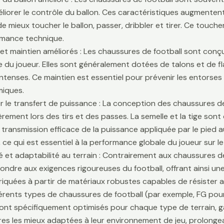
liorer le contrôle du ballon. Ces caractéristiques augmentent 
e mieux toucher le ballon, passer, dribbler et tirer. Ce touche
rmance technique.
é et maintien améliorés : Les chaussures de football sont conçu
lle du joueur. Elles sont généralement dotées de talons et de f
ntenses. Ce maintien est essentiel pour prévenir les entors
iques.
r le transfert de puissance : La conception des chaussures de
ièrement lors des tirs et des passes. La semelle et la tige son
 transmission efficace de la puissance appliquée par le pied au
 ce qui est essentiel à la performance globale du joueur sur le 
té et adaptabilité au terrain : Contrairement aux chaussures 
ondre aux exigences rigoureuses du football, offrant ainsi une 
riquées à partir de matériaux robustes capables de résister 
fférents types de chaussures de football (par exemple, FG pour
sont spécifiquement optimisés pour chaque type de terrain, g
es les mieux adaptées à leur environnement de jeu, prolongean